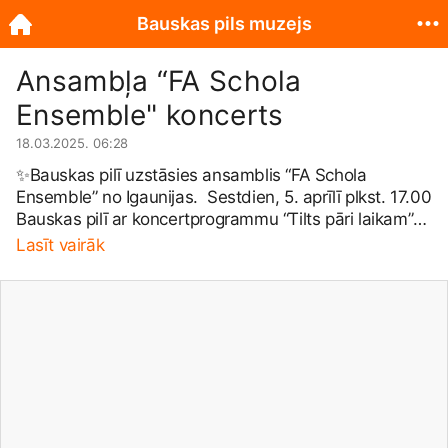
Bauskas pils muzejs
Ansambļa “FA Schola
Ensemble" koncerts
18.03.2025. 06:28
✨Bauskas pilī uzstāsies ansamblis “FA Schola
Ensemble” no Igaunijas. Sestdien, 5. aprīlī plkst. 17.00
Bauskas pilī ar koncertprogrammu “Tilts pāri laikam”
uzstāsies ansamblis “FA Schola Ensemble” no
Lasīt vairāk
Igaunijas. Mūziķu mērķis ir ne tikai parādīt, cik
aizraujoša un svaiga var būt sen rakstīta mūzika, bet
arī to, cik interesantas skaņas iespējams iegūt,
izmantojot seno instrumentu kopijas un
rekonstrukcijas skaņdarbu atskaņošanai. Ar mūziku,
seno instrumentu spēli un horeogrāfijas elementiem,
klausītāji nokļūs daudzpusīgā skaņu pasaulē.
Bauskas pilī koncerta laikā atskanēs gotiskā arfa, kura
no mūsdienu arfas atšķiras ar spēlēšanas manieri,