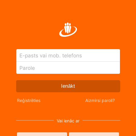
E-pasts vai mob. telefons
Parole
Ienākt
Reģistrēties
Aizmirsi paroli?
Vai ienāc ar