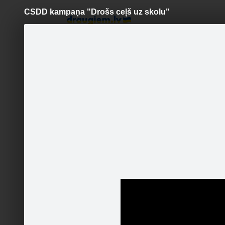
CSDD kampaņa "Drošs ceļš uz skolu"
Pāriet
uz
saturu
Šodien
Ziņas
Galerijas
S
Auto Zona
Oficiālā lapa
http://be
Sekot
Sākumlapa
Galerija
Jaunumi
Kontakti
http://be
Ieteikt
1