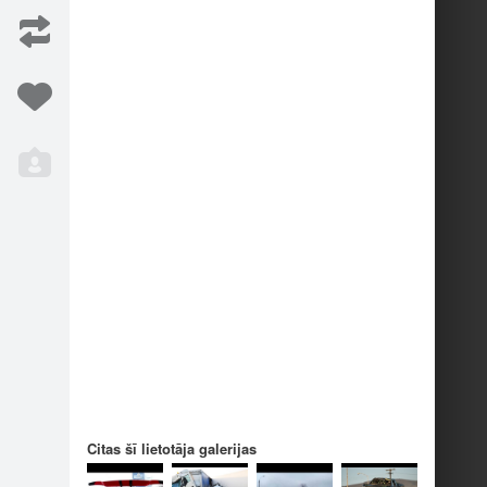
Iesaka
6
Citas šī lietotāja galerijas