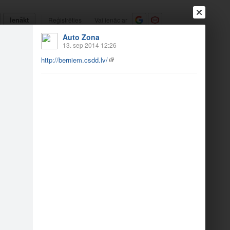
Ienākt
Reģistrēties
Vai ienāc ar
Auto Zona
a
Draugi
Raksti
Vēstules
13. sep 2014 12:26
http://berniem.csdd.lv/
š uz skolu"