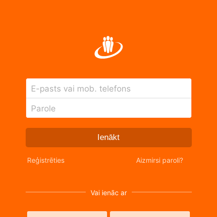
E-pasts vai mob. telefons
Parole
Ienākt
Reģistrēties
Aizmirsi paroli?
Vai ienāc ar