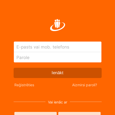
E-pasts vai mob. telefons
Parole
Ienākt
Reģistrēties
Aizmirsi paroli?
Vai ienāc ar