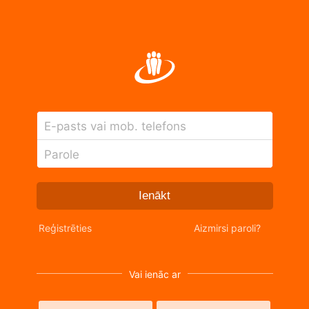
E-pasts vai mob. telefons
Parole
Ienākt
Reģistrēties
Aizmirsi paroli?
Vai ienāc ar