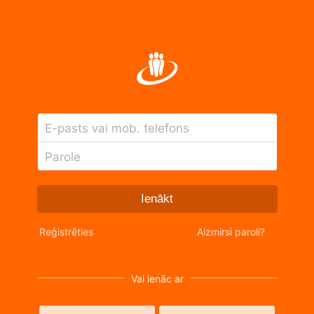
E-pasts vai mob. telefons
Parole
Ienākt
Reģistrēties
Aizmirsi paroli?
Vai ienāc ar