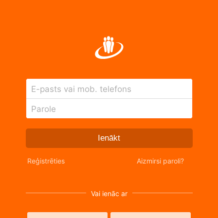
E-pasts vai mob. telefons
Parole
Ienākt
Reģistrēties
Aizmirsi paroli?
Vai ienāc ar