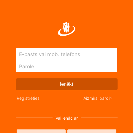
E-pasts vai mob. telefons
Parole
Ienākt
Reģistrēties
Aizmirsi paroli?
Vai ienāc ar