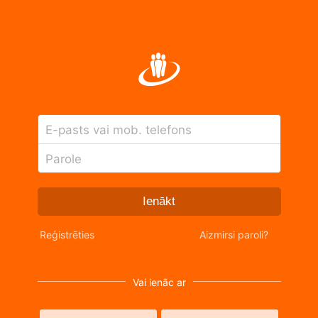
E-pasts vai mob. telefons
Parole
Ienākt
Reģistrēties
Aizmirsi paroli?
Vai ienāc ar