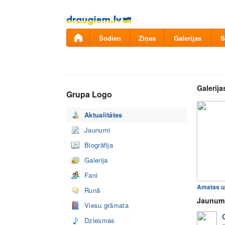
Pāriet
uz
saturu
Šodien
Ziņas
Galerijas
S
Galerija
Grupa Logo
Aktualitātes
Jaunumi
Biogrāfija
Galerija
Fani
Runā
Jaunum
Viesu grāmata
Dziesmas