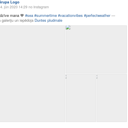
Grupa Logo
4. jūn 2020 14:29
no Instagram
s dzīve mana
💙
#sea
#summertime
#vacationvibes
#perfectweather
—
 galeriju
un
iepēdoja
Duntes pludmale