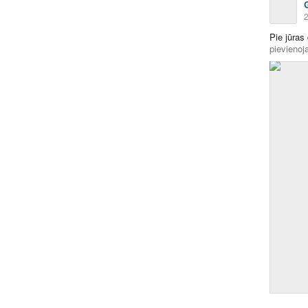
2
Pie jūra
pievienoja