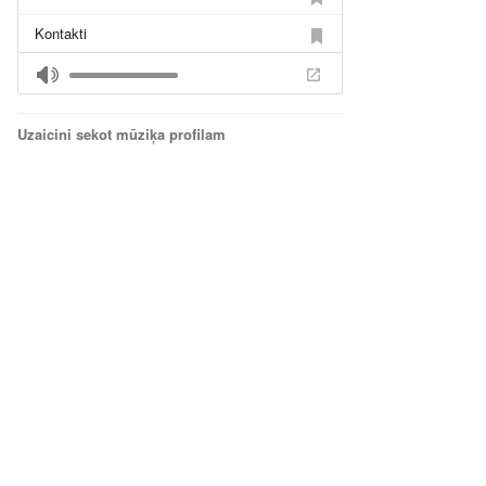
Kontakti
Lai Būtu
Laikam
Uzaicini sekot mūziķa profilam
1000000 Naftas Tonnu
Smejas
Kauns
Ideāls
Brīvs
Ja tu ej
Tieši tā
Atceries galveno
Karstāk