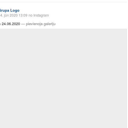
Grupa Logo
4. jūn 2020 13:09
no Instagram
m 24.06.2020
—
pievienoja galeriju