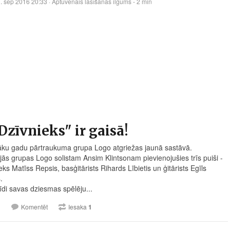
. sep 2016 20:33
· Aptuvenais lasīšanas ilgums - 2 min
"Dzīvnieks" ir gaisā!
āku gadu pārtraukuma grupa Logo atgriežas jaunā sastāvā.
jās grupas Logo solistam Ansim Klintsonam pievienojušies trīs puiši -
ks Matīss Repsis, basģitārists Rihards Lībietis un ģitārists Egīls
.
īdi savas dziesmas spēlēju...
1
Komentēt
Iesaka
1