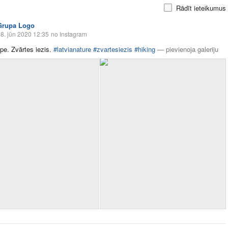
Rādīt ieteikumus
Grupa Logo
8. jūn 2020 12:35
no Instagram
e. Zvārtes iezis.
#latvianature
#zvartesiezis
#hiking
—
pievienoja galeriju