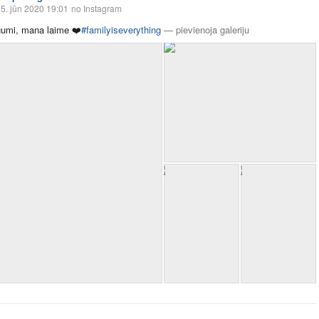
5. jūn 2020 19:01
no Instagram
gumi, mana laime
❤️
#familyiseverything
—
pievienoja galeriju