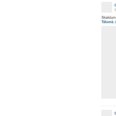
2
Skaistum
Tālumā. 