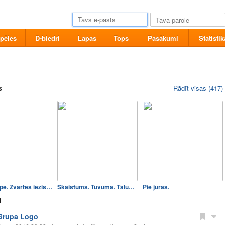
pēles
D-biedri
Lapas
Tops
Pasākumi
Statistik
s
Rādīt visas (417)
Amatas upe. Zvārtes iezis.…
Skaistums. Tuvumā. Tālumā.…
Pie jūras.
i
Grupa Logo