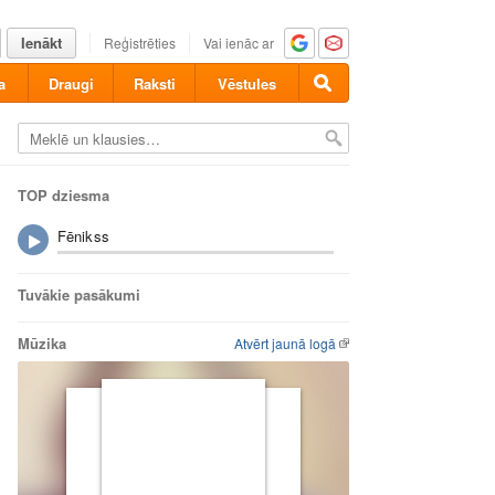
Ienākt
Reģistrēties
Vai ienāc ar
a
Draugi
Raksti
Vēstules
TOP dziesma
Fēnikss
Tuvākie pasākumi
Mūzika
Atvērt jaunā logā