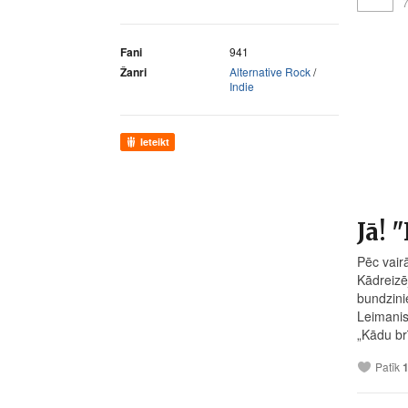
7
Fani
941
Žanri
Alternative Rock
/
Indie
Ieteikt
Jā! 
Pēc vair
Kādreizē
bundzinie
Leimanis
„Kādu br
Patīk