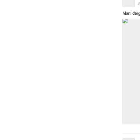
2
Mani dār