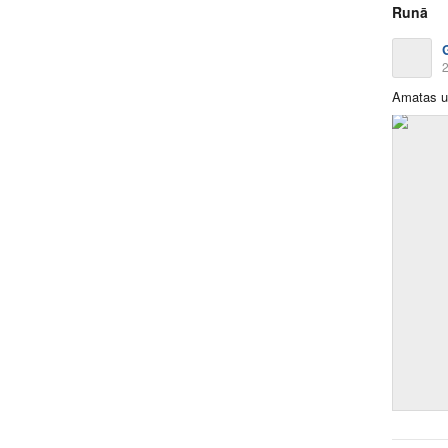
Runā
2
Amatas up