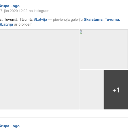
Grupa Logo
7. jūn 2020 12:03
no Instagram
s. Tuvumā. Tālumā.
#Latvija
—
pievienoja galeriju
Skaistums. Tuvumā.
#Latvija
ar
5 bildēm
+1
Grupa Logo