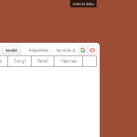
Uzlikt šo ādiņu
Ienākt
Reģistrēties
Vai ienāc ar
a
Draugi
Raksti
Vēstules