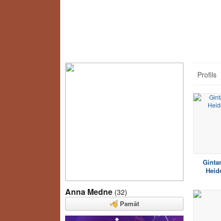
Profils
Ginta
Heid
Anna Medne
(32)
Pamāt