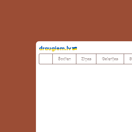
Pāriet
uz
saturu
Šodien
Ziņas
Galerijas
S