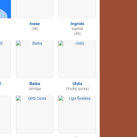
Inese
Ingrida
(58)
Ingrida
(49)
E
Baiba
Uldis
laimīga
(Yucky, yucky)