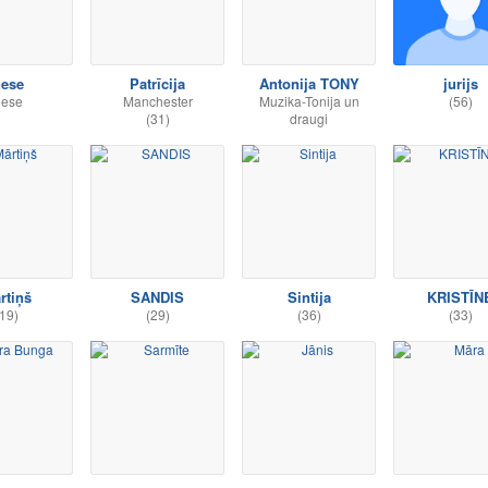
nese
Patrīcija
Antonija TONY
jurijs
nese
Manchester
Muzika-Tonija un
(56)
(31)
draugi
rtiņš
SANDIS
Sintija
KRISTĪN
19)
(29)
(36)
(33)