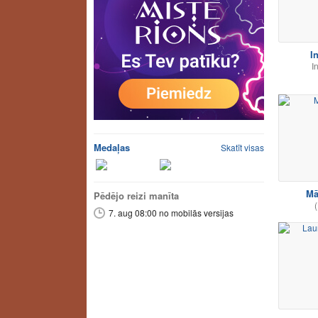
I
I
Medaļas
Skatīt visas
Mā
Pēdējo reizi manīta
(
7. aug 08:00 no mobilās versijas