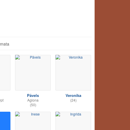
āmata
Pāvels
Veronika
ypt
Aglona
(24)
(50)