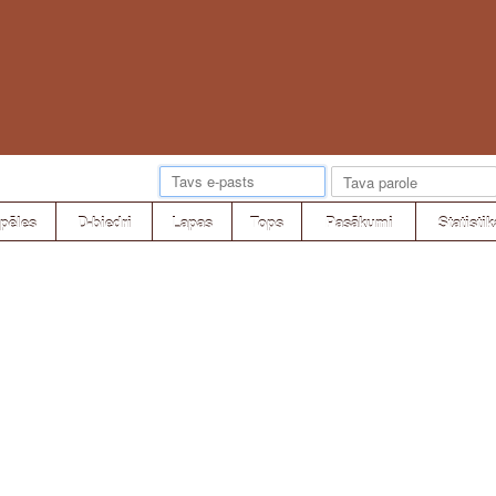
pēles
D-biedri
Lapas
Tops
Pasākumi
Statistik