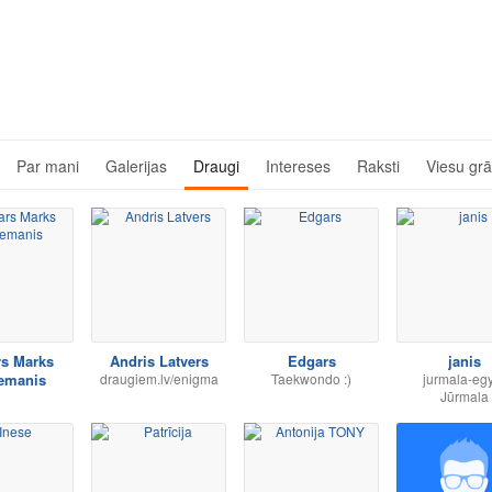
Par mani
Galerijas
Draugi
Intereses
Raksti
Viesu gr
rs Marks
Andris Latvers
Edgars
janis
emanis
draugiem.lv/enigma
Taekwondo :)
jurmala-eg
Jūrmala