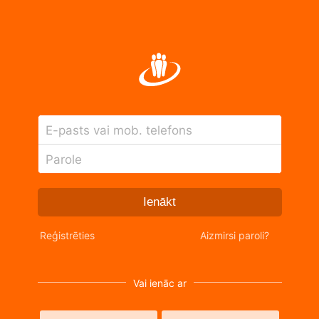
E-pasts vai mob. telefons
Parole
Ienākt
Reģistrēties
Aizmirsi paroli?
Vai ienāc ar