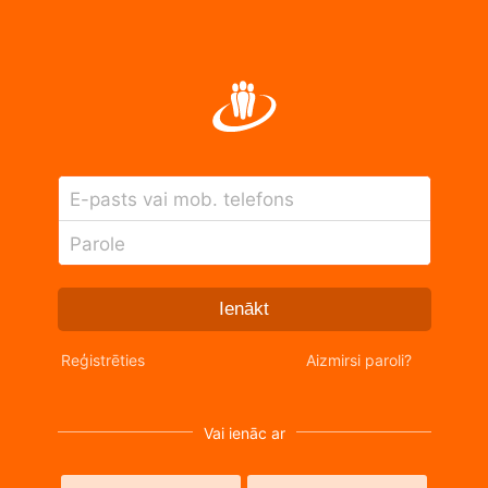
E-pasts vai mob. telefons
Parole
Ienākt
Reģistrēties
Aizmirsi paroli?
Vai ienāc ar