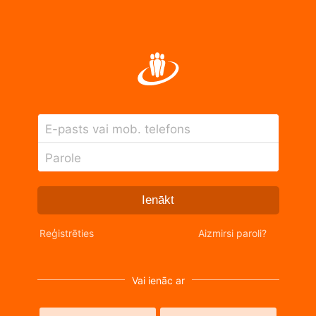
E-pasts vai mob. telefons
Parole
Ienākt
Reģistrēties
Aizmirsi paroli?
Vai ienāc ar