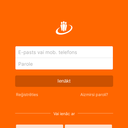
E-pasts vai mob. telefons
Parole
Ienākt
Reģistrēties
Aizmirsi paroli?
Vai ienāc ar