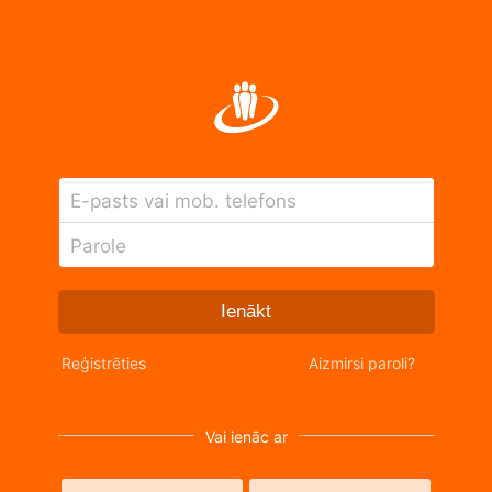
E-pasts vai mob. telefons
Parole
Ienākt
Reģistrēties
Aizmirsi paroli?
Vai ienāc ar