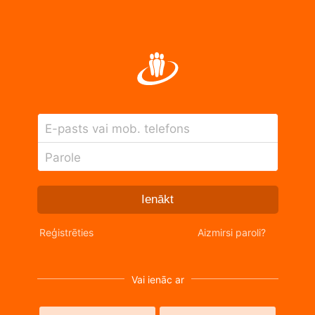
E-pasts vai mob. telefons
Parole
Ienākt
Reģistrēties
Aizmirsi paroli?
Vai ienāc ar