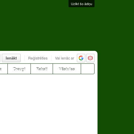
Uzlikt šo ādiņu
Ienākt
Reģistrēties
Vai ienāc ar
a
Draugi
Raksti
Vēstules