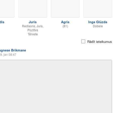
dis
Juris
Agris
Inga Glūzda
Redisons, Jura,
(81)
Dobele
Pozitīvs
Tērvete
Rādīt ieteikumus
Agnese Brikmane
9. jan 08:47