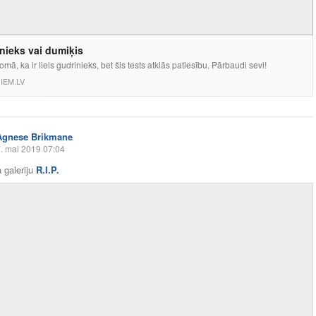
nieks vai dumiķis
omā, ka ir liels gudrinieks, bet šis tests atklās patiesību. Pārbaudi sevi!
IEM.LV
Agnese Brikmane
. mai 2019 07:04
 galeriju
R.I.P.