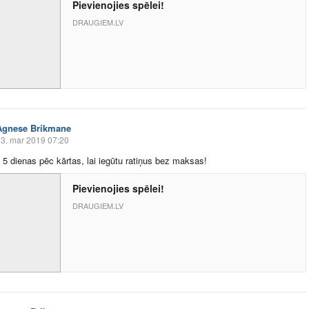
Pievienojies spēlei!
DRAUGIEM.LV
Agnese Brikmane
3. mar 2019 07:20
ē 5 dienas pēc kārtas, lai iegūtu ratiņus bez maksas!
Pievienojies spēlei!
DRAUGIEM.LV