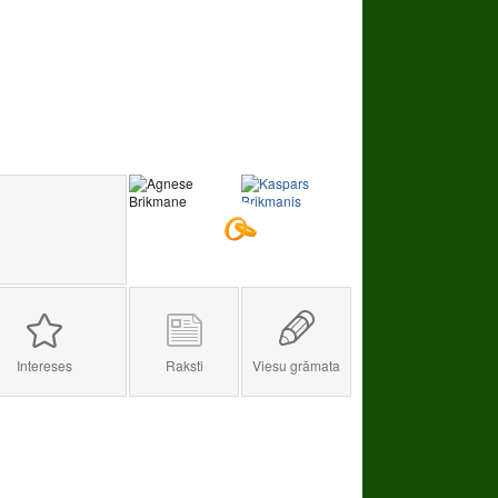
Intereses
Raksti
Viesu grāmata