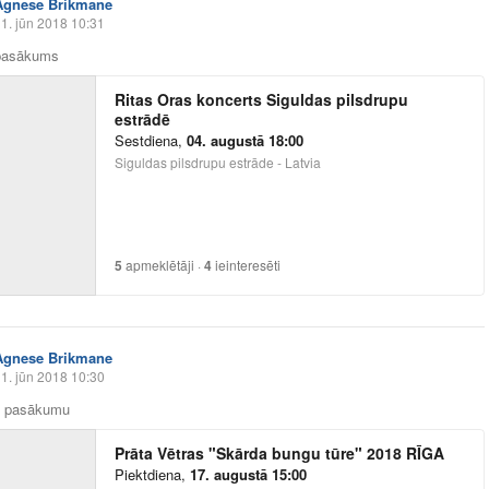
Agnese Brikmane
1. jūn 2018 10:31
 pasākums
Ritas Oras koncerts Siguldas pilsdrupu
estrādē
Sestdiena
,
04. augustā 18:00
Siguldas pilsdrupu estrāde - Latvia
5
apmeklētāji
·
4
ieinteresēti
Agnese Brikmane
1. jūn 2018 10:30
z pasākumu
Prāta Vētras "Skārda bungu tūre" 2018 RĪGA
Piektdiena
,
17. augustā 15:00