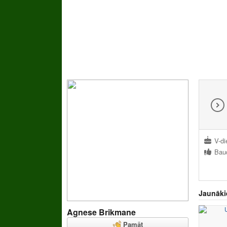
V-di
Jaunāki
Agnese Brikmane
Pamāt