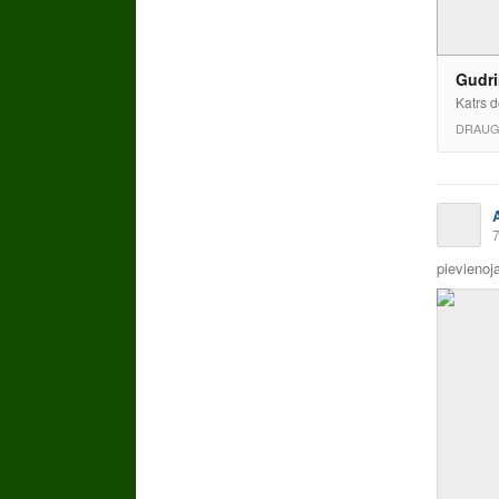
Gudri
Katrs d
DRAUG
7
pievienoja