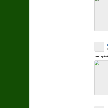
1
Ieej spēl