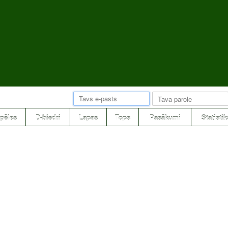
pēles
D-biedri
Lapas
Tops
Pasākumi
Statistik