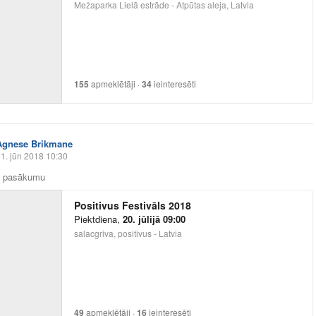
Mežaparka Lielā estrāde - Atpūtas aleja, Latvia
155
apmeklētāji
·
34
ieinteresēti
Agnese Brikmane
1. jūn 2018 10:30
z pasākumu
Positivus Festivāls 2018
Piektdiena
,
20. jūlijā 09:00
salacgriva, positivus - Latvia
49
apmeklētāji
·
16
ieinteresēti