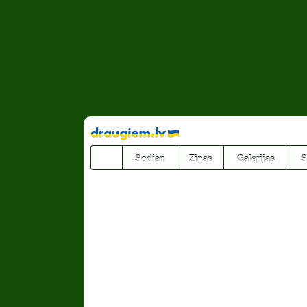
Pāriet
uz
saturu
Šodien
Ziņas
Galerijas
S