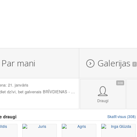
Par mani
Galerijas
2
308
ena: 21. janvāris
Baudiet dzīvi, bet galvenais BRĪVDIENAS - kopā ar sev mīļiem cilvēkiem!!! "Ar labu vārdu un pistoli var panākt vairāk nekā tikai ar labu vārdu." /Als Kapone/ Nekad nejauc manu raksturu ar manu attieksmi. Mans raksturs ir atkarīgs no manis, bet mana attieksme - no tavas uzvedības.
Draugi
e draugi
Skatīt visus (308)