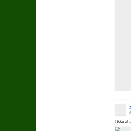
8
Tikko att