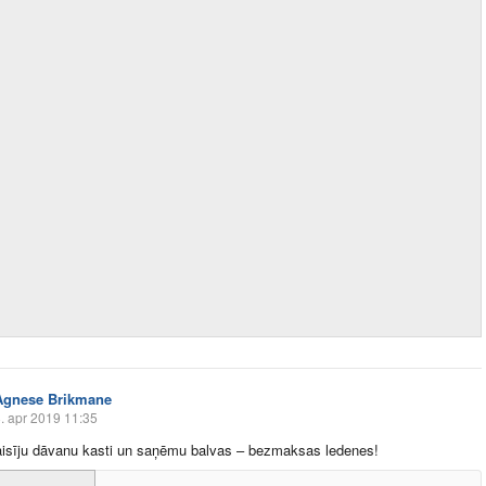
Agnese Brikmane
. apr 2019 11:35
aisīju dāvanu kasti un saņēmu balvas – bezmaksas ledenes!