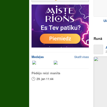
Ul
Runā
2
Medaļas
Skatīt visas
Pēdējo reizi manīta
29. jan 11:44