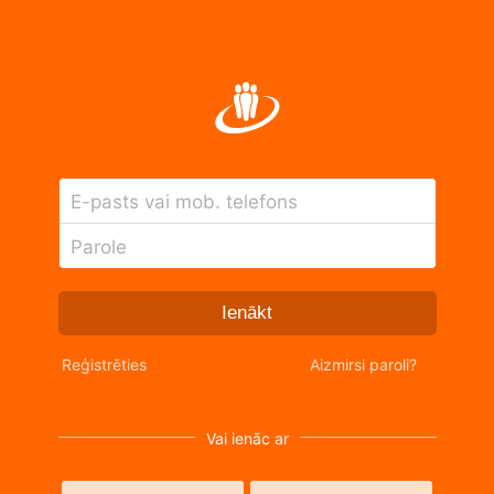
E-pasts vai mob. telefons
Parole
Ienākt
Reģistrēties
Aizmirsi paroli?
Vai ienāc ar