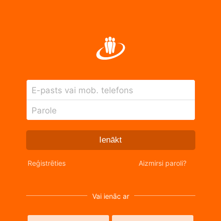
E-pasts vai mob. telefons
Parole
Ienākt
Reģistrēties
Aizmirsi paroli?
Vai ienāc ar