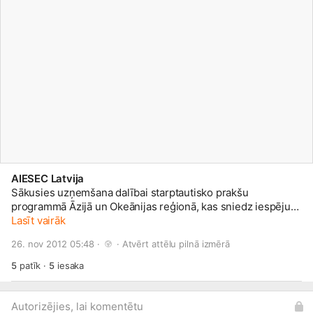
AIESEC Latvija
Sākusies uzņemšana dalībai starptautisko prakšu
programmā Āzijā un Okeānijas reģionā, kas sniedz iespēju
studentiem un neseniem augstskolu absolventiem
Lasīt vairāk
piedalīties brīvprātīgā darba un apmaksātu profesionālo
26. nov 2012 05:48 · 
 · 
Atvērt attēlu pilnā izmērā
prakšu programmā. Vairāk info:
http://aiesec.lv/prakses
5
patīk
·
5
iesaka
Autorizējies, lai komentētu