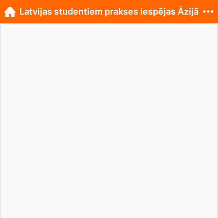
Latvijas studentiem prakses iespējas Āzijā