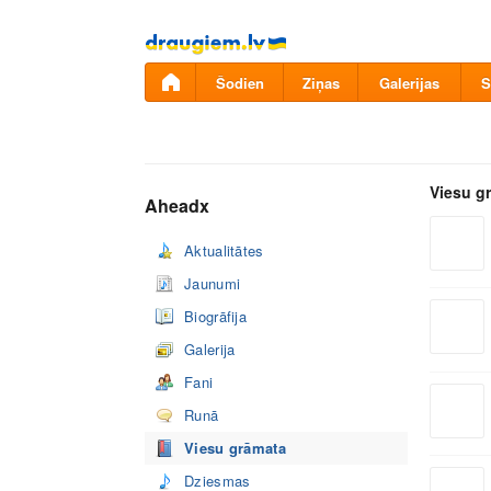
Pāriet
uz
saturu
Šodien
Ziņas
Galerijas
S
Viesu g
Aheadx
Aktualitātes
Jaunumi
Biogrāfija
Galerija
Fani
Runā
Viesu grāmata
Dziesmas