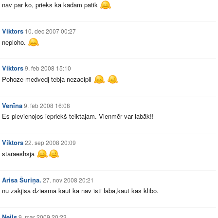
nav par ko, prieks ka kadam patik
Viktors
10. dec 2007 00:27
neploho.
Viktors
9. feb 2008 15:10
Pohoze medvedj tebja nezacipil
Venīna
9. feb 2008 16:08
Es pievienojos iepriekš teiktajam. Vienmēr var labāk!!
Viktors
22. sep 2008 20:09
staraeshsja
Arisa Šuriņa.
27. nov 2008 20:21
nu zakjisa dziesma kaut ka nav isti laba,kaut kas klibo.
Neils
9. mar 2009 20:23