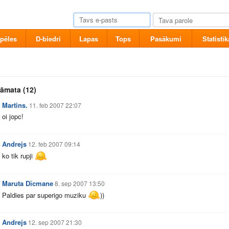
pēles
D-biedri
Lapas
Tops
Pasākumi
Statistik
rāmata
(12)
Martins.
11. feb 2007 22:07
oi jopc!
Andrejs
12. feb 2007 09:14
ko tik rupji
Maruta Dīcmane
8. sep 2007 13:50
Paldies par superigo muziku
))
Andrejs
12. sep 2007 21:30