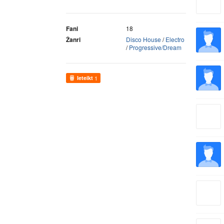
Fani
18
Žanri
Disco House
/
Electro
/
Progressive/Dream
Ieteikt
1