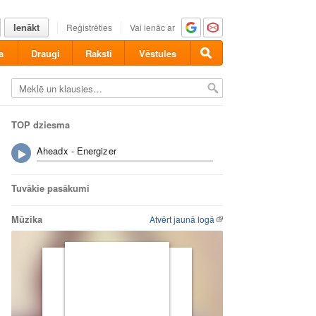
Ienākt
Reģistrēties
Vai ienāc ar
a
Draugi
Raksti
Vēstules
TOP dziesma
Aheadx - Energizer
Tuvākie pasākumi
Mūzika
Atvērt jaunā logā