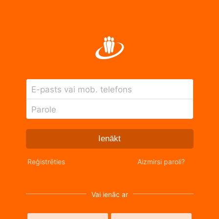
E-pasts vai mob. telefons
Parole
Ienākt
Reģistrēties
Aizmirsi paroli?
Vai ienāc ar