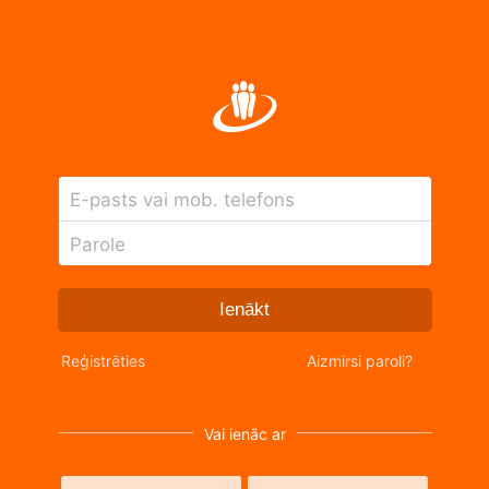
E-pasts vai mob. telefons
Parole
Ienākt
Reģistrēties
Aizmirsi paroli?
Vai ienāc ar