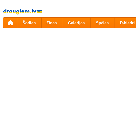
Pāriet
uz
saturu
Šodien
Ziņas
Galerijas
Spēles
D-biedri