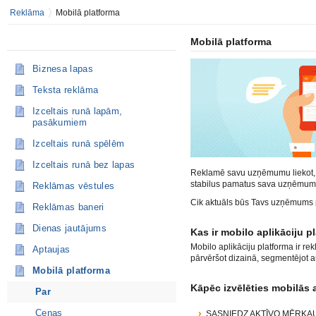
Reklāma
Mobilā platforma
Mobilā platforma
Biznesa lapas
Teksta reklāma
Izceltais runā lapām,
pasākumiem
Izceltais runā spēlēm
Izceltais runā bez lapas
Reklamē savu uzņēmumu liekot, l
stabilus pamatus sava uzņēmum
Reklāmas vēstules
Cik aktuāls būs Tavs uzņēmums 
Reklāmas baneri
Dienas jautājums
Kas ir mobilo aplikāciju p
Mobilo aplikāciju platforma ir re
Aptaujas
pārvēršot dizainā, segmentējot au
Mobilā platforma
Kāpēc izvēlēties mobilās 
Par
Cenas
SASNIEDZ AKTĪVO MĒRĶAUDITOR