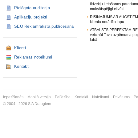
līdzekļu lietošanas paradumu
Pielāgota auditorija
maksātspējīgi cilvēki.
Aplikāciju projekti
RISINĀJUMS AR AUGSTIEM REZ
klienta norādīto lapu.
SEO Reklāmraksta publicēšana
ATBALSTS PERFEKTAM REZULTĀT
veicināt Tava uzņēmuma popula
labā.
Klienti
Reklāmas noteikumi
Kontakti
Iepazīšanās
Mobilā versija
Palīdzība
Kontakti
Noteikumi
Privātums
Pa
© 2004 - 2026 SIA Draugiem