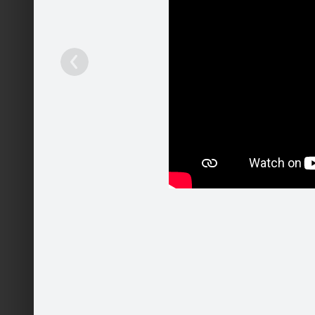
Lai svētk
Ieteikt
231
Patīk
Komentā
Pakalpojumi
Mobilā versija
Palīdzība
Kontakti
Reklāma
Darbs
Vairāk
© 2004 - 2026 SIA Draugiem