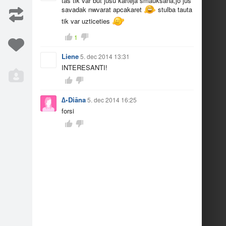
tas tik var but jusu karteja smauksana,jo jus
savadak nwvarat apcakaret
stulba tauta
tik var uzticeties
Iesaka
113
1
Liene
5. dec 2014 13:31
INTERESANTI!
∆•Diāna
5. dec 2014 16:25
forsi
stulba tauta tik var uzticeties