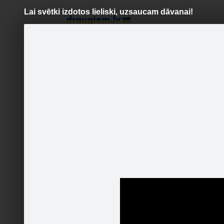
Lai svētki izdotos lieliski, uzsaucam dāvanai!
Pāriet
uz
saturu
Šodien
Ziņas
Galerijas
S
Tele2
Oficiālā lapa
Lai svētk
Iegādājo
Sekot
http://b
Sākums
Foto/video
Jaunumi
Runā
Kontakti
Pasākumi