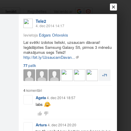
Ienākt
Reģistrēties
Vai ienāc ar
Tele2
a
Draugi
Raksti
Vēstules
4. dec 2014 14:17
Ievietoja
Edgars Orlovskis
zsaucam dāvanai!
Lai svētki izdotos lieliski, uzsaucam dāvanai!
Iegādājoties Samsung Galaxy S5, pirmos 3 mēnešu
maksājumus segs Tele2!
http://bit.ly/UzsaucamDavan...
77
patīk
+71
4
komentāri
Ageta
4. dec 2014 18:57
labs
Arturs
4. dec 2014 20:20