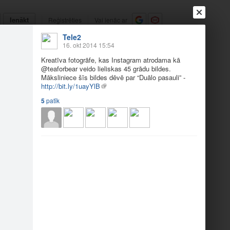
Ienākt
Reģistrēties
Vai ienāc ar
Tele2
a
Draugi
Raksti
Vēstules
16. okt 2014 15:54
Kreatīva fotogrāfe, kas Instagram atrodama kā
@teaforbear veido lieliskas 45 grādu bildes.
Māksliniece šīs bildes dēvē par “Duālo pasauli” -
http://bit.ly/1uayYlB
5
patīk
āfe,…
Kreatīva fotogrāfe,…
13
4