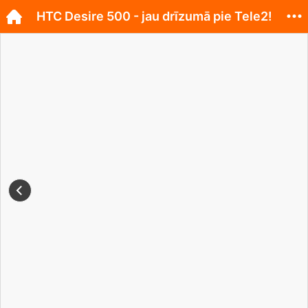
HTC Desire 500 - jau drīzumā pie Tele2!