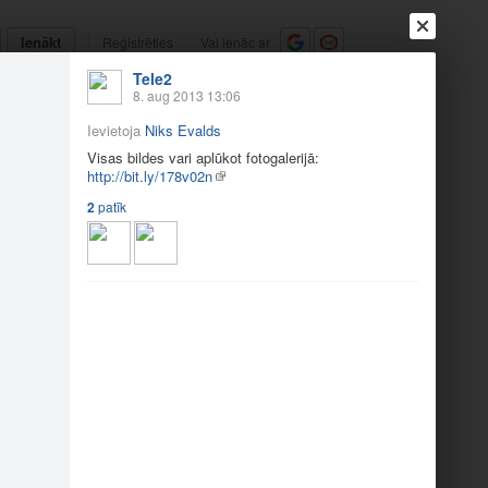
Ienākt
Reģistrēties
Vai ienāc ar
Tele2
a
Draugi
Raksti
Vēstules
8. aug 2013 13:06
Ievietoja
Niks Evalds
koncerts
Visas bildes vari aplūkot fotogalerijā:
http://bit.ly/178v02n
2
patīk
ri ap…
Visas bildes vari ap…
2
1