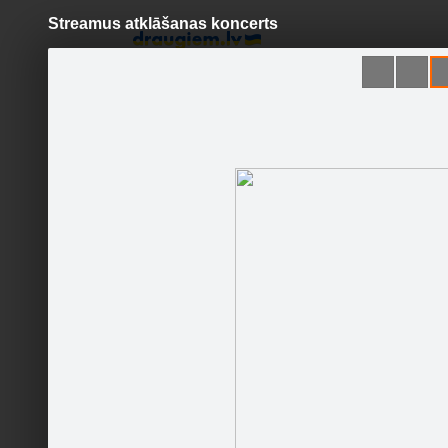
Streamus atklāšanas koncerts
Pāriet
uz
saturu
Šodien
Ziņas
Galerijas
S
Tele2
Oficiālā lapa
Sekot
Sākums
Foto/video
Jaunumi
Runā
Visas bil
Kontakti
Pasākumi