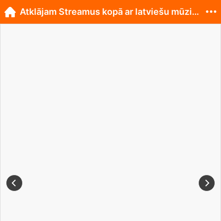
Atklājam Streamus kopā ar latviešu mūziķiem!