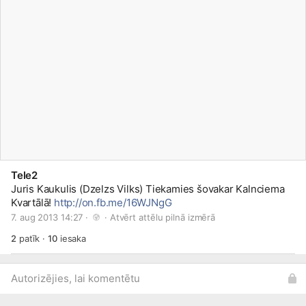
Tele2
Juris Kaukulis (Dzelzs Vilks) Tiekamies šovakar Kalnciema
Kvartālā!
http://on.fb.me/16WJNgG
7. aug 2013 14:27 · 
 · 
Atvērt attēlu pilnā izmērā
2
patīk
·
10
iesaka
Autorizējies, lai komentētu