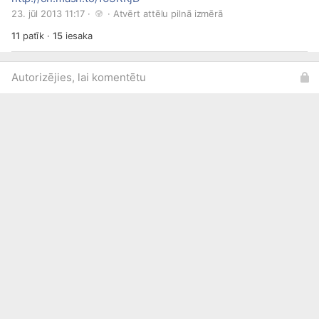
23. jūl 2013 11:17 · 
 · 
Atvērt attēlu pilnā izmērā
11
patīk
·
15
iesaka
Autorizējies, lai komentētu