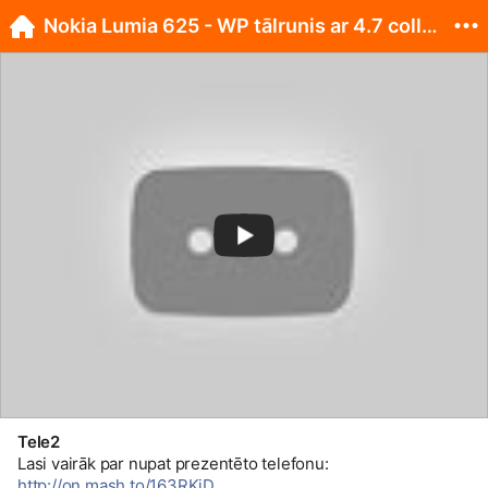
Nokia Lumia 625 - WP tālrunis ar 4.7 collu ekrānu!
Tele2
Lasi vairāk par nupat prezentēto telefonu:
http://on.mash.to/163RKjD