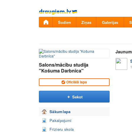
Pāriet
uz
saturu
Šodien
Ziņas
Galerijas
S
Jaunum
Salons/mācību studija
1
"Košuma Darbnīca"
Oficiālā lapa
Sekot
Sākumlapa
Pakalpojumi
Frizieru skola