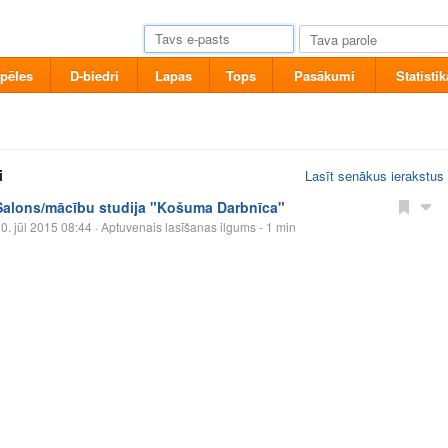
pēles
D-biedri
Lapas
Tops
Pasākumi
Statistik
i
Lasīt senākus ierakstus
Salons/mācību studija "Košuma Darbnīca"
0. jūl 2015 08:44
· Aptuvenais lasīšanas ilgums - 1 min