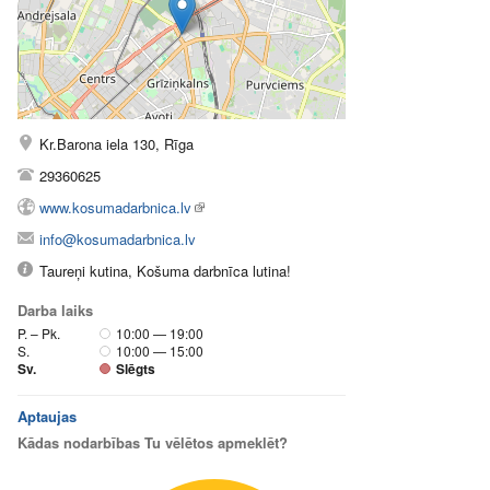
Kr.Barona iela 130, Rīga
29360625
www.kosumadarbnica.lv
info@kosumadarbnica.lv
Taureņi kutina, Košuma darbnīca lutina!
Darba laiks
P. – Pk.
10:00 — 19:00
S.
10:00 — 15:00
Sv.
Slēgts
Aptaujas
Kādas nodarbības Tu vēlētos apmeklēt?