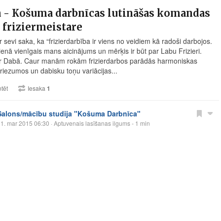
a - Košuma darbnīcas lutināšas komandas
 friziermeistare
 sevi saka, ka “frizierdarbība ir viens no veidiem kā radoši darbojos.
ienā vienīgais mans aicinājums un mērķis ir būt par Labu Frizieri.
ir Dabā. Caur manām rokām frizierdarbos parādās harmoniskas
riezumos un dabisku toņu variācijas...
tēt
Iesaka
1
Salons/mācību studija "Košuma Darbnīca"
1. mar 2015 06:30
· Aptuvenais lasīšanas ilgums - 1 min