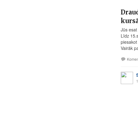
Draud
kursā
Jūs esat
Līdz 15.
piesakot
Vairāk p
Komen
1