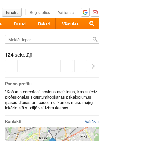
Ienākt
Reģistrēties
Vai ienāc ar
a
Draugi
Raksti
Vēstules
124
sekotāji
Par šo profilu
"Košuma darbnīca" apvieno meistarus, kas sniedz
profesionālus skaistumkopšanas pakalpojumus
īpašās dienās un īpašos notikumos mūsu mājīgi
iekārtotajā studijā vai izbraukumos!
Kontakti
Vairāk »