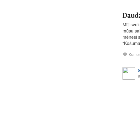
Daudz
Mīļi sve
mūsu sal
mēnesi s
"Košuma
Komen
5