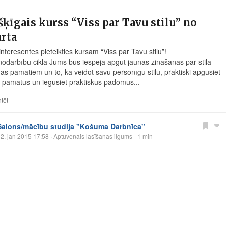
šķīgais kurss “Viss par Tavu stilu” no
rta
nteresentes pieteikties kursam “Viss par Tavu stilu”!
nodarbību ciklā Jums būs iespēja apgūt jaunas zināšanas par stila
as pamatiem un to, kā veidot savu personīgu stilu, praktiski apgūsiet
pamatus un iegūsiet praktiskus padomus...
tēt
Salons/mācību studija "Košuma Darbnīca"
2. jan 2015 17:58
· Aptuvenais lasīšanas ilgums - 1 min