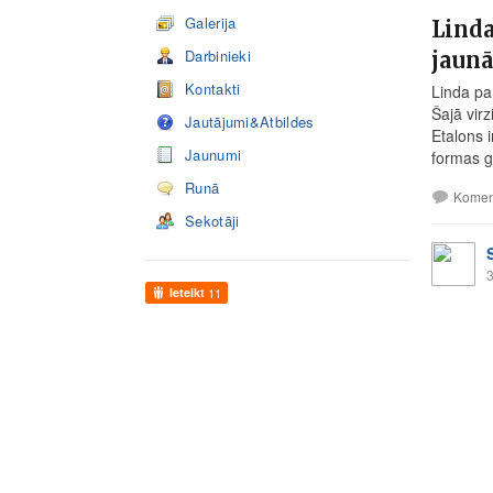
Galerija
Lind
Darbinieki
jaunā
Kontakti
Linda par
Šajā virz
Jautājumi&Atbildes
Etalons 
Jaunumi
formas g
Runā
Komen
Sekotāji
3
Ieteikt
11