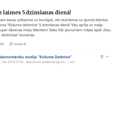
 laimes 5.dzimšanas dienā!
icam savus uzticamos un burvīgos, vēl nezināmos un jaunos klientus
ona "Košuma darbnīca" 5.dzimšanas dienā! Visu aprīļa un maija
uper dāvanas mūsu klientiem! Seko līdz jaunumiem mājas lapā! Jūsu,
 darbnīcas" komanda
tēt
Iesaka
2
Salons/mācību studija "Košuma Darbnīca"
. mar 2015 07:00
· Aptuvenais lasīšanas ilgums - 1 min