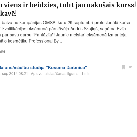
 viens ir beidzies, tūlīt jau nākošais kurss!
kavē!
u balvu no kompānijas OMSA, kuru 29.septembrī profesionālā kursa
is" kvalifikācijas eksāmenā pārstāvēja Andris Skujiņš, saņēma Evija
a par savu darbu "Fantāzija"! Jaunie meistari eksāmenā izmantoja
nālo kosmētiku Professional By...
tēt
Salons/mācību studija "Košuma Darbnīca"
. sep 2014 08:21
· Aptuvenais lasīšanas ilgums - 1 min