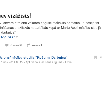
sev vizāžists!
7.janvāra otrdienu vakaros apgūsti make-up pamatus un nostiprini
zināšanas praktiskās nodarbībās kopā ar Martu Ābeli mācību studijā
darbnīca"!
a.lv/gPkrs7
1
Komentēt
Iesaka
1
Salons/mācību studija "Košuma Darbnīca"
7. nov 2014 08:29
· Aptuvenais lasīšanas ilgums - 1 min