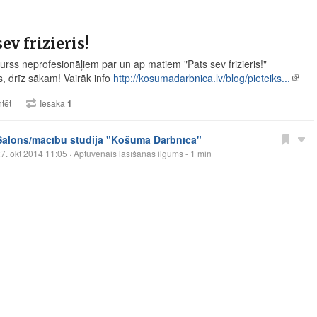
sev frizieris!
kurss neprofesionāļiem par un ap matiem "Pats sev frizieris!"
s, drīz sākam! Vairāk info
http://kosumadarbnica.lv/blog/pieteiks...
tēt
Iesaka
1
Salons/mācību studija "Košuma Darbnīca"
7. okt 2014 11:05
· Aptuvenais lasīšanas ilgums - 1 min