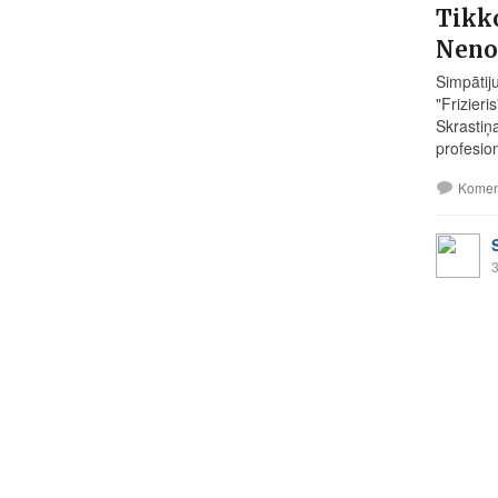
Tikko
Neno
Simpātij
"Frizier
Skrastiņ
profesio
Komen
3