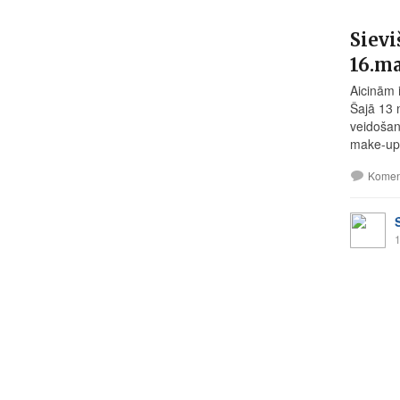
Sievi
16.ma
Aicinām i
Šajā 13 
veidošan
make-up 
Komen
1