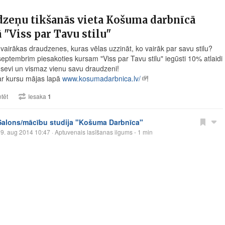
zeņu tikšanās vieta Košuma darbnīcā
 "Viss par Tavu stilu"
 vairākas draudzenes, kuras vēlas uzzināt, ko vairāk par savu stilu?
septembrim piesakoties kursam "Viss par Tavu stilu" iegūsti 10% atlaidi
 sevi un vismaz vienu savu draudzeni!
ar kursu mājas lapā
www.kosumadarbnica.lv/
!
tēt
Iesaka
1
Salons/mācību studija "Košuma Darbnīca"
9. aug 2014 10:47
· Aptuvenais lasīšanas ilgums - 1 min