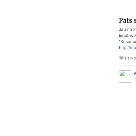
Pats 
Jau no 2
iegūtās 
"Košuma 
http://dr
Patīk
1