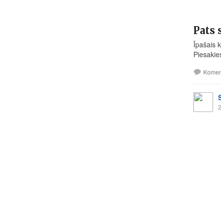
Pats 
Īpašais 
Piesakie
Komen
2