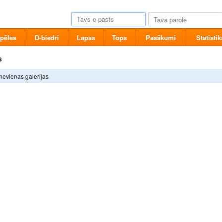
pēles
D-biedri
Lapas
Tops
Pasākumi
Statistik
s
nevienas galerijas