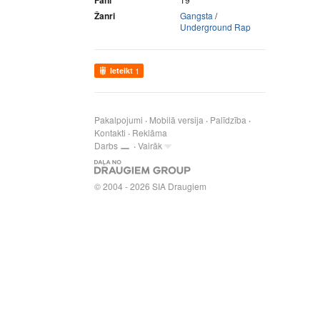
Fani
Žanri
Gangsta
/
Underground Rap
Ieteikt
1
Pakalpojumi
Mobilā versija
Palīdzība
Kontakti
Reklāma
Darbs
Vairāk
© 2004 - 2026 SIA Draugiem