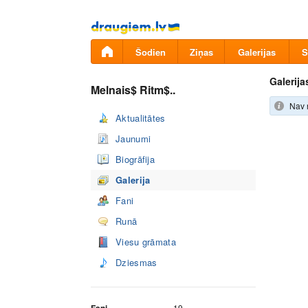
Pāriet
uz
saturu
Šodien
Ziņas
Galerijas
S
Galerija
Melnais$ Ritm$..
Nav 
Aktualitātes
Jaunumi
Biogrāfija
Galerija
Fani
Runā
Viesu grāmata
Dziesmas
19