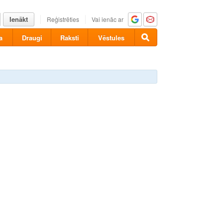
Ienākt
Reģistrēties
Vai ienāc ar
a
Draugi
Raksti
Vēstules