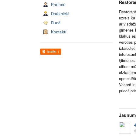
Restorā
Partneri
Restorānā
Darbinieki
uzreiz kā
Runā
ar visdaž
ģimenes l
Kontakti
blakus es
veroties 
izbaudiet
Ieteikt
1
interesan
Ģimenes s
citiem mū
aizkariem
apmeklēt
Vasarā ir 
priecājot
Jaunum
3