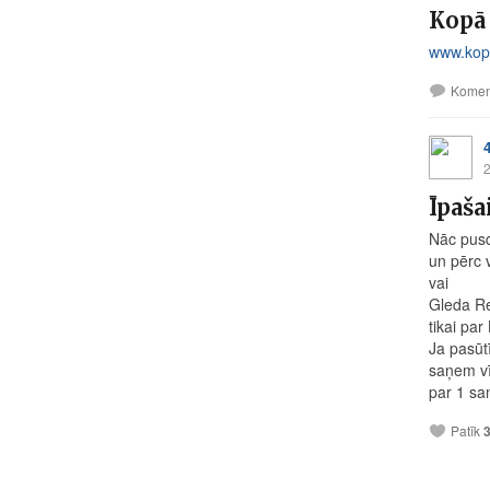
Kopā 
www.kopal
Komen
2
Īpaša
Nāc pusd
un pērc 
vai
Gleda R
tikai par
Ja pasūt
saņem vī
par 1 sa
Patīk