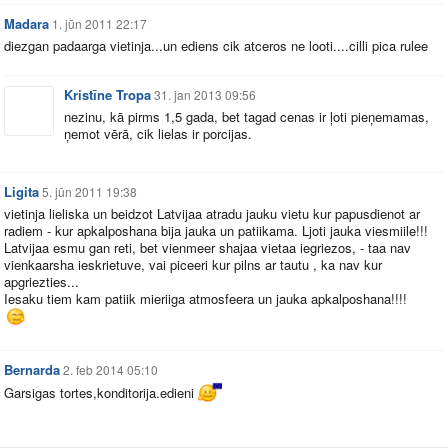
Madara
1. jūn 2011 22:17
diezgan padaarga vietinja...un ediens cik atceros ne looti....cilli pica rulee
Kristīne Tropa
31. jan 2013 09:56
nezinu, kā pirms 1,5 gada, bet tagad cenas ir ļoti pieņemamas,
ņemot vērā, cik lielas ir porcijas.
Ligita
5. jūn 2011 19:38
vietinja lieliska un beidzot Latvijaa atradu jauku vietu kur papusdienot ar
radiem - kur apkalposhana bija jauka un patiikama. Ljoti jauka viesmiile!!!
Latvijaa esmu gan reti, bet vienmeer shajaa vietaa iegriezos, - taa nav
vienkaarsha ieskrietuve, vai piceeri kur pilns ar tautu , ka nav kur
apgriezties...
Iesaku tiem kam patiik mieriiga atmosfeera un jauka apkalposhana!!!!
Bernarda
2. feb 2014 05:10
Garsigas tortes,konditorija.edieni