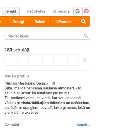
Ienākt
Reģistrēties
Vai ienāc ar
a
Draugi
Raksti
Vēstules
183
sekotāji
Par šo profilu
Pirmais Restorāns Salaspilī !!!
Silta, mājīga,patīkama,saulaina atmosfēra - to
sajutīsiet uzreiz kā ienāksiet pie mums.
Tik patīkami atrasties vietā, kur var iepriecināt
vēderu ar visdažādākajiem ēdieniem un dzērieniem,
pasēdēt ar draugiem, pavadīt laiku ģimenes lokā un
vienkārši relaksēties,
Kontakti
Vairāk »