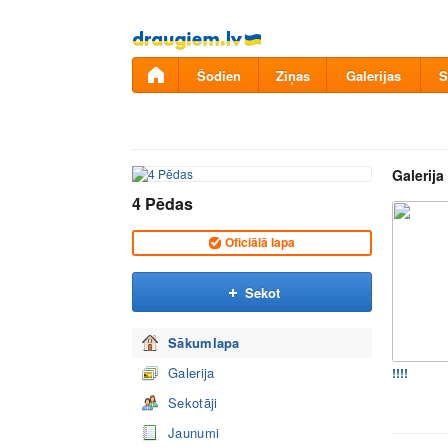
Pāriet
uz
saturu
Šodien
Ziņas
Galerijas
S
Galerija
4 Pēdas
Oficiālā lapa
Sekot
Sākumlapa
Galerija
!!!!
Sekotāji
Jaunumi