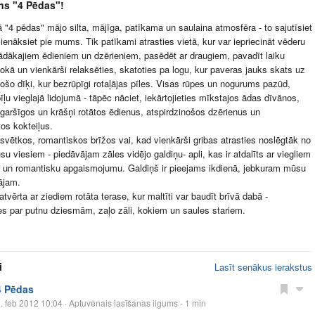
ns "4 Pēdas"!
 "4 pēdas" mājo silta, mājīga, patīkama un saulaina atmosfēra - to sajutīsiet
 ienāksiet pie mums. Tik patīkami atrasties vietā, kur var iepriecināt vēderu
ādākajiem ēdieniem un dzērieniem, pasēdēt ar draugiem, pavadīt laiku
okā un vienkārši relaksēties, skatoties pa logu, kur paveras jauks skats uz
ošo dīķi, kur bezrūpīgi rotaļājas pīles. Visas rūpes un nogurums pazūd,
pīļu vieglajā lidojumā - tāpēc nāciet, iekārtojieties mīkstajos ādas dīvānos,
 garšīgos un krāšņi rotātos ēdienus, atspirdzinošos dzērienus un
tos kokteiļus.
vētkos, romantiskos brīžos vai, kad vienkārši gribas atrasties noslēgtāk no
su viesiem - piedāvājam zāles vidējo galdiņu- apli, kas ir atdalīts ar viegliem
 un romantisku apgaismojumu. Galdiņš ir pieejams ikdienā, jebkuram mūsu
ājam.
atvērta ar ziediem rotāta terase, kur maltīti var baudīt brīvā dabā -
ies par putnu dziesmām, zaļo zāli, kokiem un saules stariem.
i
Lasīt senākus ierakstus
4 Pēdas
. feb 2012 10:04
· Aptuvenais lasīšanas ilgums - 1 min