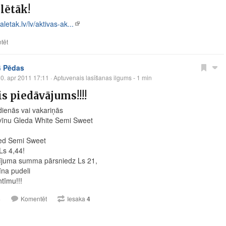
lētāk!
etak.lv/lv/aktivas-ak...
tēt
4 Pēdas
0. apr 2011 17:11
· Aptuvenais lasīšanas ilgums - 1 min
is piedāvājums!!!!
ienās vai vakariņās
vīnu Gleda White Semi Sweet
ed Semi Sweet
 Ls 4,44!
ījuma summa pārsniedz Ls 21,
na pudeli
ntīmu!!!
3
Komentēt
Iesaka
4