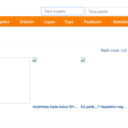
pēles
D-biedri
Lapas
Tops
Pasākumi
Statistik
Rādīt visas (12)
Uzņēmēju Gada balva 2012 !!!
Kā patīk....? Vajadzētu nog…