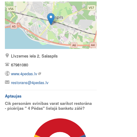
Līvzemes iela 2, Salaspils
67981080
www.4pedas.lv
restorans@4pedas.lv
Aptaujas
Cik personām svinības varat sarīkot restorāna
- picērijas " 4 Pēdas" lielajā banketu zālē?