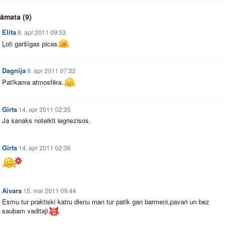
rāmata
(9)
Elita
8. apr 2011 09:53
Ļoti garšīgas picas
Dagnija
9. apr 2011 07:32
Patīkama atmosfēra.
Girts
14. apr 2011 02:35
Ja sanaks noteikti iegriezisos.
Girts
14. apr 2011 02:36
Aivars
15. mai 2011 09:44
Esmu tur praktiski katru dienu man tur patik gan barmeni,pavari un bez
saubam vaditaji