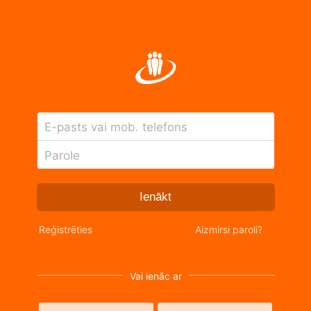
E-pasts vai mob. telefons
Parole
Ienākt
Reģistrēties
Aizmirsi paroli?
Vai ienāc ar