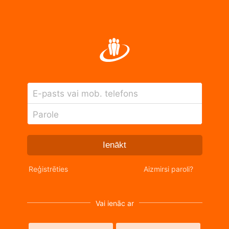
E-pasts vai mob. telefons
Parole
Ienākt
Reģistrēties
Aizmirsi paroli?
Vai ienāc ar