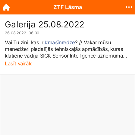
ZTF Lāsma
Galerija 25.08.2022
26.08.2022. 06:00
Vai Tu zini, kas ir
#mašīnredze
? // Vakar mūsu
menedžeri piedalījās tehniskajās apmācībās, kuras
klātienē vadīja SICK Sensor Intelligence uzņēmuma
pārstāvji. Viesošanās laikā kolēģi apguva mašīnredzes
Lasīt vairāk
un kvalitātes kontroles risinājumus, lai varētu turpmāk
vēl vairāk palīdzēt mūsu klientiem automatizēt
sarežģītus rūpnieciskus uzdevumus. Atbildot uz mūsu
uzdoto jautājumu,
#mašīnredze
ir sistēma, kas
balstās uz digitālajiem sensoriem. Tā ir paredzēta
objektu noteikšanai un atpazīšanai, izmantojot
skenerus, kameras, radarus un citas ierīces. Ar to var
var apstrādāt, analizēt un izmērīt dažādus
raksturlielumus, lai attīstītu ražošanas procesus.
Apskatīt vēl citus ražotāja produktus: