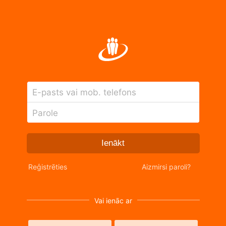
E-pasts vai mob. telefons
Parole
Ienākt
Reģistrēties
Aizmirsi paroli?
Vai ienāc ar