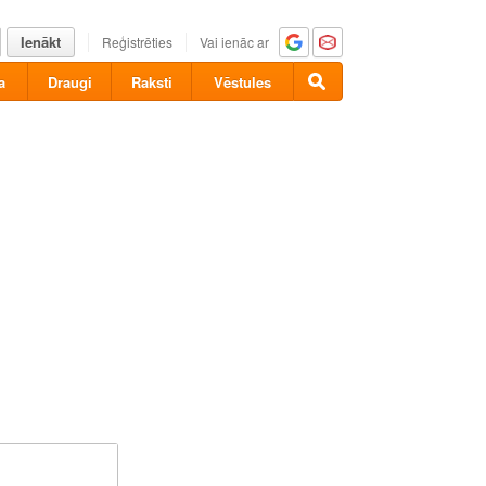
Ienākt
Reģistrēties
Vai ienāc ar
a
Draugi
Raksti
Vēstules