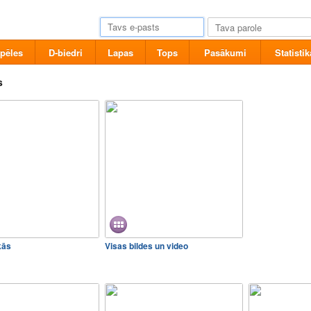
pēles
D-biedri
Lapas
Tops
Pasākumi
Statistik
s
kās
Visas bildes un video