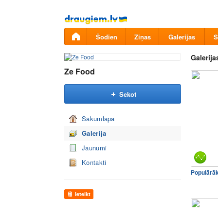
Pāriet
uz
saturu
Šodien
Ziņas
Galerijas
S
Galerija
Ze Food
Sekot
Sākumlapa
Galerija
Jaunumi
Kontakti
Populārā
Ieteikt