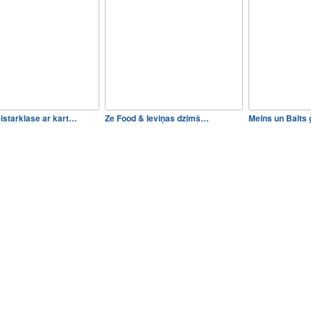
istarklase ar kart…
Ze Food & Ieviņas dzimš…
Melns un Balts 