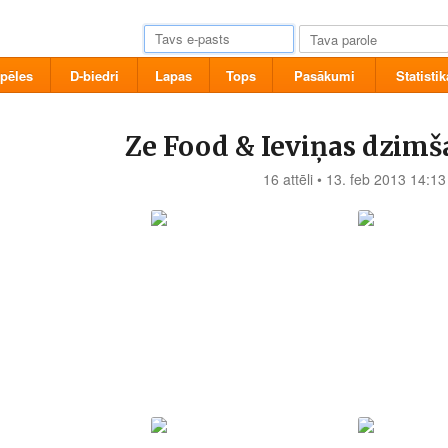
pēles
D-biedri
Lapas
Tops
Pasākumi
Statistik
Ze Food & Ieviņas dzimš
16 attēli • 13. feb 2013 14:13