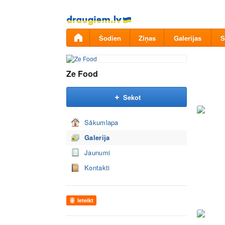
Pāriet
uz
saturu
Šodien
Ziņas
Galerijas
S
Ze Food
Sekot
Sākumlapa
Galerija
Jaunumi
Kontakti
Ieteikt