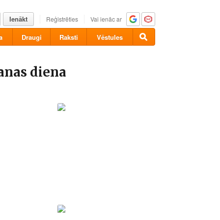
Ienākt
Reģistrēties
Vai ienāc ar
a
Draugi
Raksti
Vēstules
anas diena