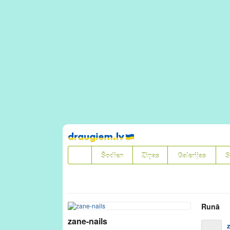
Pāriet
uz
saturu
Šodien
Ziņas
Galerijas
S
Runā
zane-nails