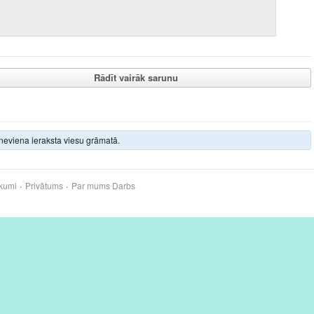
Rādīt vairāk sarunu
neviena ieraksta viesu grāmatā.
kumi
Privātums
Par mums
Darbs