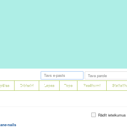
pēles
D-biedri
Lapas
Tops
Pasākumi
Statistik
Rādīt ieteikumus
zane-nails