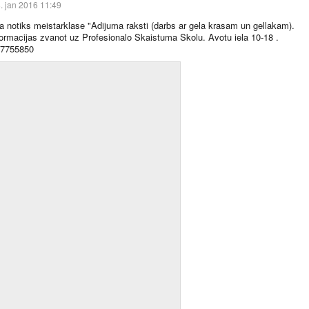
. jan 2016 11:49
a notiks meistarklase "Adijuma raksti (darbs ar gela krasam un gellakam).
formacijas zvanot uz Profesionalo Skaistuma Skolu. Avotu iela 10-18 .
27755850