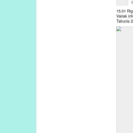
8
15.01 Rig
Vairak in
Talrunis 