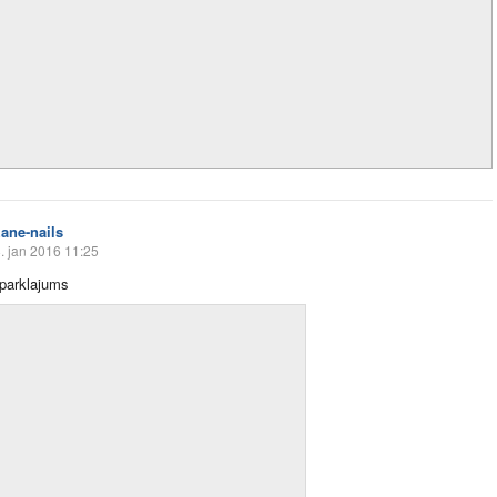
zane-nails
. jan 2016 11:25
parklajums