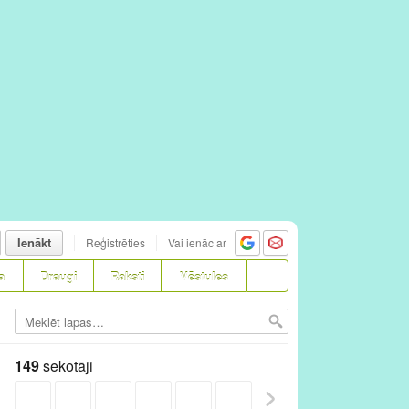
Ienākt
Reģistrēties
Vai ienāc ar
a
Draugi
Raksti
Vēstules
149
sekotāji