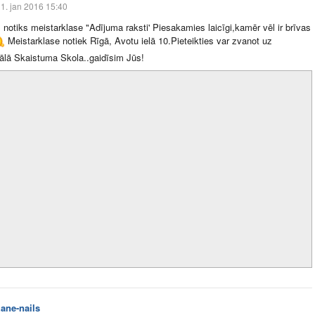
1. jan 2016 15:40
 notiks meistarklase "Adījuma raksti' Piesakamies laicīgi,kamēr vēl ir brīvas
Meistarklase notiek Rīgā, Avotu ielā 10.Pieteikties var zvanot uz
ālā Skaistuma Skola..gaidīsim Jūs!
zane-nails