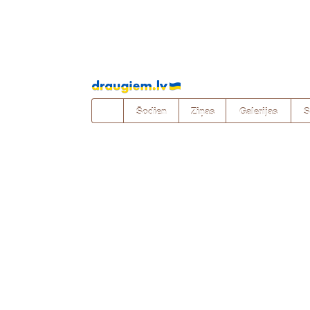
Pāriet
uz
saturu
Šodien
Ziņas
Galerijas
S