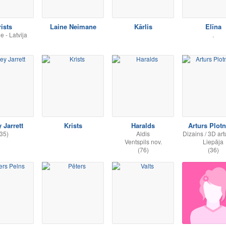
ists
Laine Neimane
Kārlis
Elīna
e - Latvija
.
 Jarrett
Krists
Haralds
Arturs Plotn
35)
Aldis
Dizains / 3D art
Ventspils nov.
Liepāja
(76)
(36)