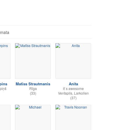
āmata
pins
Matīss Strautmanis
Anita
piņš
Rīga
it`s awesome
(33)
Ventspils, Larkollen
(37)