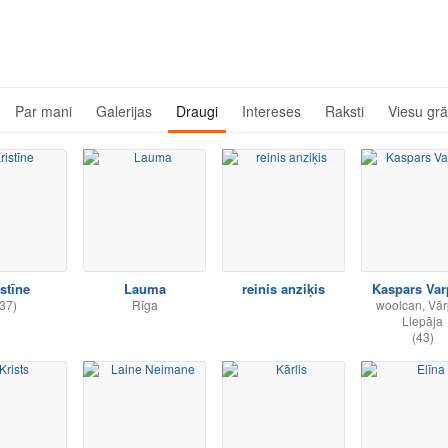
Par mani
Galerijas
Draugi
Intereses
Raksti
Viesu gr
stīne
Lauma
reinis anziķis
Kaspars Var
37)
Rīga
woolcan, Vār
Liepāja
(43)