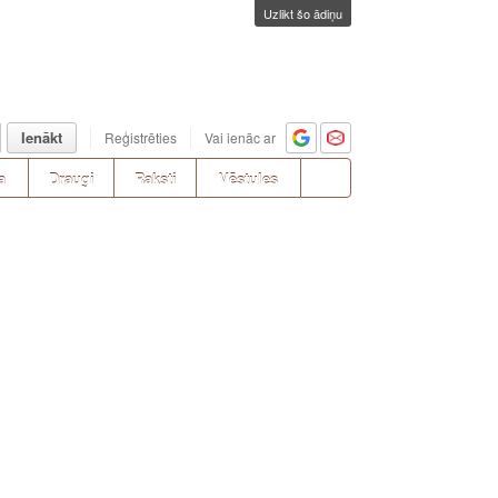
Uzlikt šo ādiņu
Ienākt
Reģistrēties
Vai ienāc ar
a
Draugi
Raksti
Vēstules