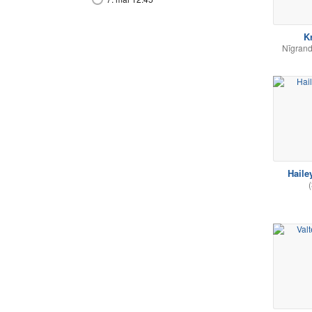
Kr
Nīgrand
Hailey
(