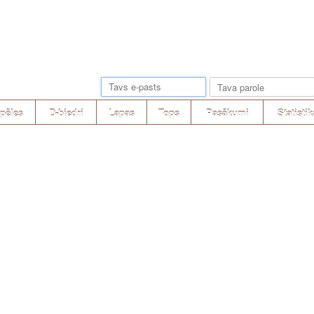
pēles
D-biedri
Lapas
Tops
Pasākumi
Statistik