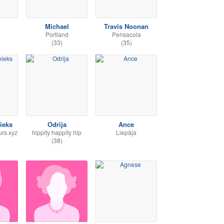
Michael
Travis Noonan
Portland
Pensacola
(33)
(35)
ieks
Odrija
Ance
urs.xyz
hippity happity hip
Liepāja
(38)