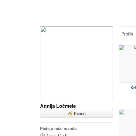
Profils
Kri
(
Annija Ločmele
Pamāt
Pēdējo reizi manīta
7. mai 12:45