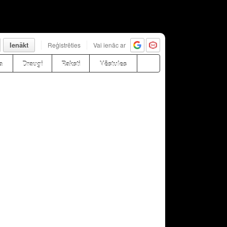
Ienākt
Reģistrēties
Vai ienāc ar
a
Draugi
Raksti
Vēstules