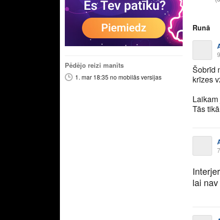
Runā
9
Pēdējo reizi manīts
Šobrīd 
1. mar 18:35 no mobilās versijas
krīzes v
Laikam j
Tās tik
7
Interj
lai nav