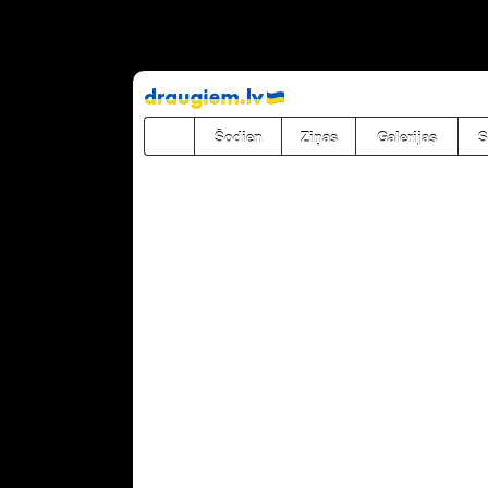
Pāriet
uz
saturu
Šodien
Ziņas
Galerijas
S