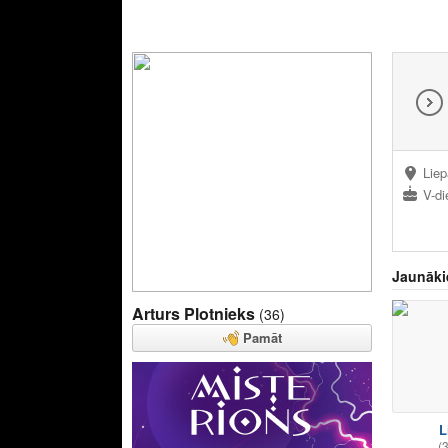
Liep
V-di
Jaunāki
Arturs Plotnieks
(36)
Pamāt
L
(