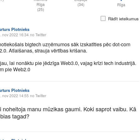
Rīga
(34)
Rīga
(25)
Rādīt ieteikumus
Arturs Plotnieks
. nov 2022 16:34
no Twitter
notiekošais bigtech uzņēmumos sāk izskatīties pēc dot-com
2.0. Atlaišanas, strauja vērtības krišana.
au, lai nonāktu pie jēdzīga Web3.0, vajag krīzi tech industrijā.
ām pie Web2.0
Arturs Plotnieks
. nov 2022 14:55
no Twitter
eri noheitoja manu mūzikas gaumi. Koki saprot vaibu. Kā
 bias tagad?