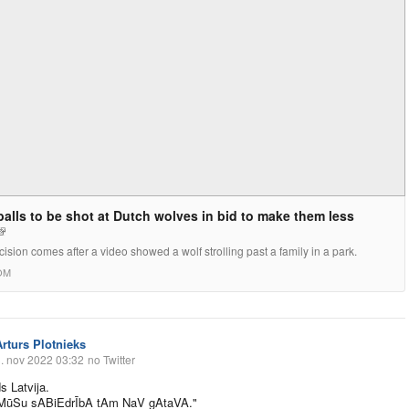
balls to be shot at Dutch wolves in bid to make them less
ision comes after a video showed a wolf strolling past a family in a park.
OM
Arturs Plotnieks
. nov 2022 03:32
no Twitter
s Latvija.
: "MūSu sABiEdrĪbA tAm NaV gAtaVA."