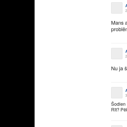
2
Mans au
problē
2
Nu ja š
3
Šodien i
Rīt? Pē