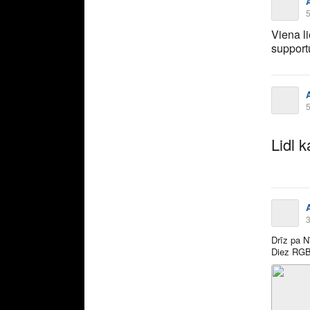
5
Viena li
supportu
5
Lidl 
3
Drīz pa Nī
Diez RGB