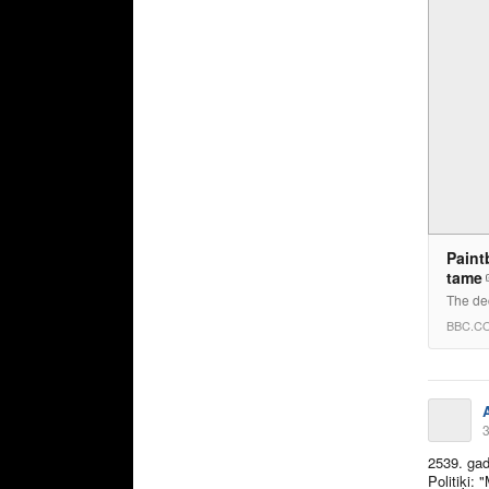
Paint
tame
The dec
BBC.C
3
2539. gad
Politiķi