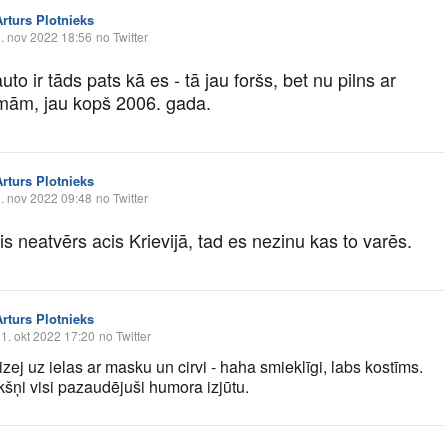
Arturs Plotnieks
. nov 2022 18:56
no Twitter
to ir tāds pats kā es - tā jau foršs, bet nu pilns ar
mām, jau kopš 2006. gada.
Arturs Plotnieks
. nov 2022 09:48
no Twitter
is neatvērs acis Krievijā, tad es nezinu kas to varēs.
Arturs Plotnieks
1. okt 2022 17:20
no Twitter
zej uz ielas ar masku un cirvi - haha smieklīgi, labs kostīms.
kšņi visi pazaudējuši humora izjūtu.