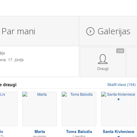
Par mani
Galerijas
154
āja
ena: 17. jūnijs
Draugi
e draugi
Skatīt visus (154)
iv
Marta
Toms Balodis
Santa Kivleniece
37)
mumins
Liepāja
♥