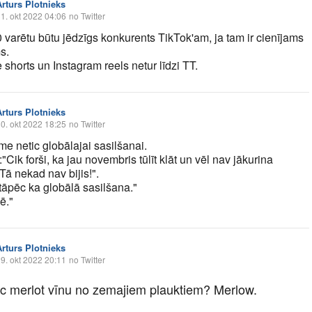
Arturs Plotnieks
1. okt 2022 04:06
no Twitter
0 varētu būtu jēdzīgs konkurents TikTok'am, ja tam ir cienījams
s.
shorts un Instagram reels netur līdzi TT.
Arturs Plotnieks
0. okt 2022 18:25
no Twitter
e netic globālajai sasilšanai.
"Cik forši, ka jau novembris tūlīt klāt un vēl nav jākurina
Tā nekad nav bijis!".
tāpēc ka globālā sasilšana."
ē."
Arturs Plotnieks
9. okt 2022 20:11
no Twitter
c merlot vīnu no zemajiem plauktiem? Merlow.