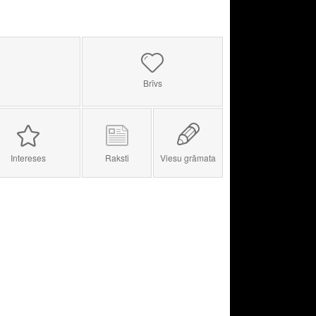
Brīvs
Intereses
Raksti
Viesu grāmata