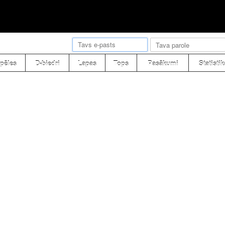
pēles
D-biedri
Lapas
Tops
Pasākumi
Statistik