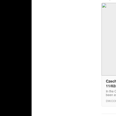
Czech
11/02
In the
been av
DW.CO