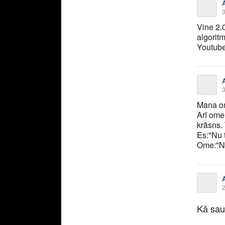
3
Vine 2.
algoritm
Youtube 
3
Mana om
Arī ome:
krāsns. 
Es:"Nu 
Ome:"N
2
Kā sau