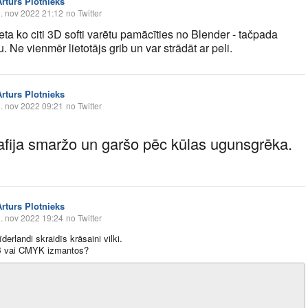
Arturs Plotnieks
. nov 2022 21:12
no Twitter
eta ko citi 3D softi varētu pamācīties no Blender - tačpada
. Ne vienmēr lietotājs grib un var strādāt ar peli.
Arturs Plotnieks
. nov 2022 09:21
no Twitter
kafija smaržo un garšo pēc kūlas ugunsgrēka.
Arturs Plotnieks
. nov 2022 19:24
no Twitter
derlandi skraidīs krāsaini vilki.
 vai CMYK izmantos?