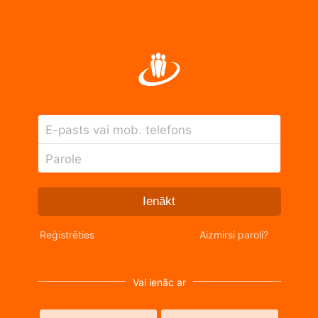
E-pasts vai mob. telefons
Parole
Ienākt
Reģistrēties
Aizmirsi paroli?
Vai ienāc ar