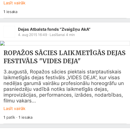
Lasīt vairāk
1
iesaka
Dejas Atbalsta fonds "Zvaigžņu AkA"
4. aug 2015 16:49
· Lasīšanai
4
min
ROPAŽOS SĀCIES LAIKMETĪGĀS DEJAS
FESTIVĀLS "VIDES DEJA"
3.augustā, Ropažos sācies piektais starptautiskais 
laikmetīgās dejas festivāls „VIDES DEJA”, kur visas 
nedēļas garumā vairāku profesionālu horeogrāfu un 
pasniedzēju vadībā notiks laikmetīgās dejas, 
improvizācijas, performances, izrādes, nodarbības, 
filmu vakars...
Lasīt vairāk
1
patīk
·
1
iesaka