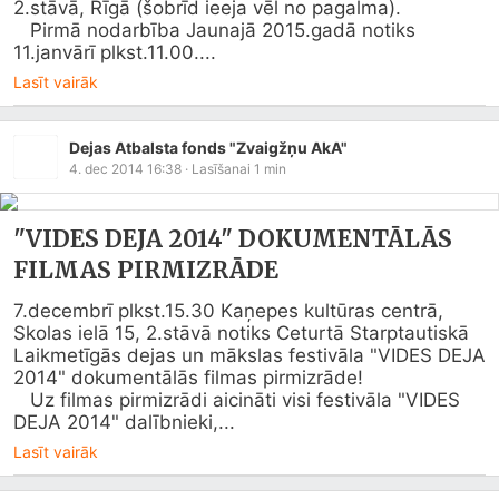
2.st
āvā, Rīgā (šobrīd ieeja vēl no pagalma).

   Pirmā nodarbība Jaunajā 2015.gadā notiks 
11.janvārī plkst.11.00....
Lasīt vairāk
Dejas Atbalsta fonds "Zvaigžņu AkA"
4. dec 2014 16:38
· Lasīšanai
1
min
"VIDES DEJA 2014" DOKUMENTĀLĀS
FILMAS PIRMIZRĀDE
7.decembrī plkst.15.30 Kaņepes kultūras centrā, 
Skolas ielā 15, 
2.st
āvā notiks Ceturtā Starptautiskā 
Laikmetīgās dejas un mākslas festivāla "VIDES DEJA 
2014" dokumentālās filmas pirmizrāde!

   Uz filmas pirmizrādi aicināti visi festivāla "VIDES 
DEJA 2014" dalībnieki,...
Lasīt vairāk