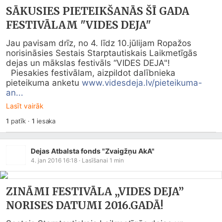
SĀKUSIES PIETEIKŠANĀS ŠĪ GADA
FESTIVĀLAM "VIDES DEJA"
Jau pavisam drīz, no 4. līdz 10.jūlijam Ropažos 
norisināsies Sestais Starptautiskais Laikmetīgās 
dejas un mākslas festivāls “VIDES DEJA"! 

  Piesakies festivālam, aizpildot dalībnieka 
pieteikuma anketu 
www.videsdeja.lv/pieteikuma-
an...
Lasīt vairāk
1
patīk
·
1
iesaka
Dejas Atbalsta fonds "Zvaigžņu AkA"
4. jan 2016 16:18
· Lasīšanai
1
min
ZINĀMI FESTIVĀLA „VIDES DEJA”
NORISES DATUMI 2016.GADĀ!