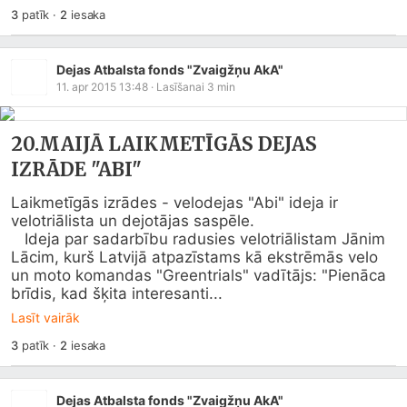
3
patīk
·
2
iesaka
Dejas Atbalsta fonds "Zvaigžņu AkA"
11. apr 2015 13:48
· Lasīšanai
3
min
20.MAIJĀ LAIKMETĪGĀS DEJAS
IZRĀDE "ABI"
Laikmetīgās izrādes - velodejas "Abi" ideja ir 
velotriālista un dejotājas saspēle.

   Ideja par sadarbību radusies velotriālistam Jānim 
Lācim, kurš Latvijā atpazīstams kā ekstrēmās velo 
un moto komandas "Greentrials" vadītājs: "Pienāca 
brīdis, kad šķita interesanti...
Lasīt vairāk
3
patīk
·
2
iesaka
Dejas Atbalsta fonds "Zvaigžņu AkA"