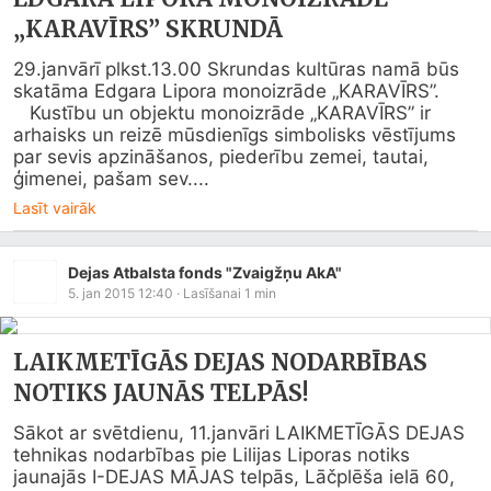
„KARAVĪRS” SKRUNDĀ
29.janvārī plkst.13.00 Skrundas kultūras namā būs 
skatāma Edgara Lipora monoizrāde „KARAVĪRS”.

   Kustību un objektu monoizrāde „KARAVĪRS” ir 
arhaisks un reizē mūsdienīgs simbolisks vēstījums 
par sevis apzināšanos, piederību zemei, tautai, 
ģimenei, pašam sev....
Lasīt vairāk
Dejas Atbalsta fonds "Zvaigžņu AkA"
5. jan 2015 12:40
· Lasīšanai
1
min
LAIKMETĪGĀS DEJAS NODARBĪBAS
NOTIKS JAUNĀS TELPĀS!
Sākot ar svētdienu, 11.janvāri LAIKMETĪGĀS DEJAS 
tehnikas nodarbības pie Lilijas Liporas notiks 
jaunajās I-DEJAS MĀJAS telpās, Lāčplēša ielā 60, 