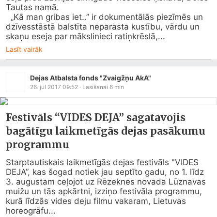
Tautas namā.

  „Kā man gribas iet..” ir dokumentālās piezīmēs un 
dzīvesstāstā balstīta neparasta kustību, vārdu un 
skaņu eseja par mākslinieci ratiņkrēslā,...
Lasīt vairāk
Dejas Atbalsta fonds "Zvaigžņu AkA"
26. jūl 2017 09:52
· Lasīšanai
6
min
Festivāls “VIDES DEJA” sagatavojis
bagātīgu laikmetīgās dejas pasākumu
programmu
Starptautiskais laikmetīgās dejas festivāls "VIDES 
DEJA”, kas šogad notiek jau septīto gadu, no 1. līdz 
3. augustam ceļojot uz Rēzeknes novada Lūznavas 
muižu un tās apkārtni, izziņo festivāla programmu, 
kurā līdzās vides deju filmu vakaram, Lietuvas 
horeogrāfu...