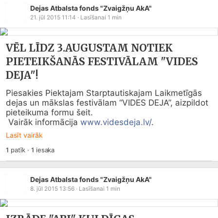
Dejas Atbalsta fonds "Zvaigžņu AkA"
21. jūl 2015 11:14
· Lasīšanai
1
min
VĒL LĪDZ 3.AUGUSTAM NOTIEK
PIETEIKŠANĀS FESTIVĀLAM "VIDES
DEJA"!
Piesakies Piektajam Starptautiskajam Laikmetīgās 
dejas un mākslas festivālam “VIDES DEJA”, aizpildot 
pieteikuma formu šeit.

 Vairāk informācija 
www.videsdeja.lv/
.
Lasīt vairāk
1
patīk
·
1
iesaka
Dejas Atbalsta fonds "Zvaigžņu AkA"
8. jūl 2015 13:56
· Lasīšanai
1
min