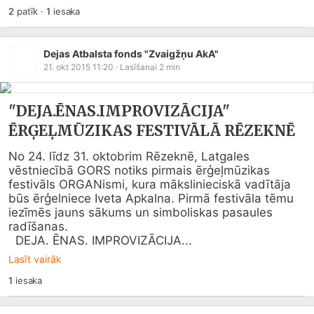
2
patīk
·
1
iesaka
Dejas Atbalsta fonds "Zvaigžņu AkA"
21. okt 2015 11:20
· Lasīšanai
2
min
"DEJA.ĒNAS.IMPROVIZĀCIJA"
ĒRĢEĻMŪZIKAS FESTIVĀLĀ RĒZEKNĒ
No 24. līdz 31. oktobrim Rēzeknē, Latgales 
vēstniecībā GORS notiks pirmais ērģeļmūzikas 
festivāls ORGANismi, kura mākslinieciskā vadītāja 
būs ērģelniece Iveta Apkalna. Pirmā festivāla tēmu 
iezīmēs jauns sākums un simboliskas pasaules 
radīšanas.

  DEJA. ĒNAS. IMPROVIZĀCIJA...
Lasīt vairāk
1
iesaka