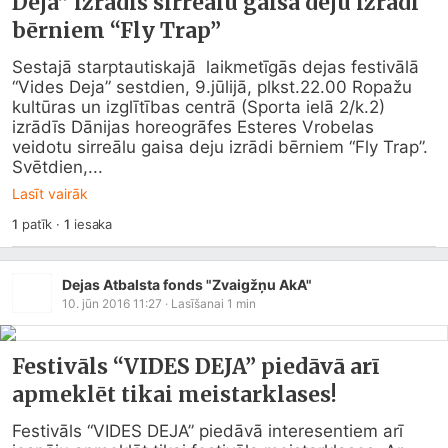
Deja” izrādīs sirreālu gaisa deju izrādi
bērniem “Fly Trap”
Sestajā starptautiskajā  laikmetīgās dejas festivālā 
“Vides Deja” sestdien, 9.jūlijā, plkst.22.00 Ropažu 
kultūras un izglītības centrā (Sporta ielā 2/k.2) 
izrādīs Dānijas horeogrāfes Esteres Vrobelas 
veidotu sirreālu gaisa deju izrādi bērniem “Fly Trap”. 
Svētdien,...
Lasīt vairāk
1
patīk
·
1
iesaka
Dejas Atbalsta fonds "Zvaigžņu AkA"
10. jūn 2016 11:27
· Lasīšanai
1
min
Festivāls “VIDES DEJA” piedāvā arī
apmeklēt tikai meistarklases!
Festivāls “VIDES DEJA” piedāvā interesentiem arī 