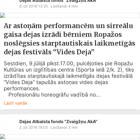
Dejas Atbalsta fonds "Zvaigžņu AkA"
8. jūl 2016 13:25
· Lasīšanai
4
min
Ar astoņām performancēm un sirreālu
gaisa dejas izrādi bērniem Ropažos
noslēgsies starptautiskais laikmetīgās
dejas festivāls “Vides Deja”
Sestdien, 9.jūlijā plkst.17.00, pulcējoties pie Ropažu 
Kultūras un izglītības centra (Sporta ielā 2/k. 2), tiks 
izrādītas starptautiskajā laikmetīgās dejas festivālā 
“Vides Deja” tapušās astoņas vides dejas 
performances. 

   Profesionālu horeogrāfu vadībā no...
Lasīt vairāk
Dejas Atbalsta fonds "Zvaigžņu AkA"
2. jūl 2016 18:05
· Lasīšanai
3
min