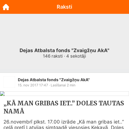
Raksti
Dejas Atbalsta fonds "Zvaigžņu AkA"
146
raksti ·
4
sekotāji
Dejas Atbalsta fonds "Zvaigžņu AkA"
15. nov 2017 17:47
· Lasīšanai
2
min
„KĀ MAN GRIBAS IET..” DOLES TAUTAS
NAMĀ
26.novembrī plkst. 17.00 izrāde „Kā man gribas iet..” 
ceļā pretī Latvijas simtgadē viesosies Ķekavā, Doles 