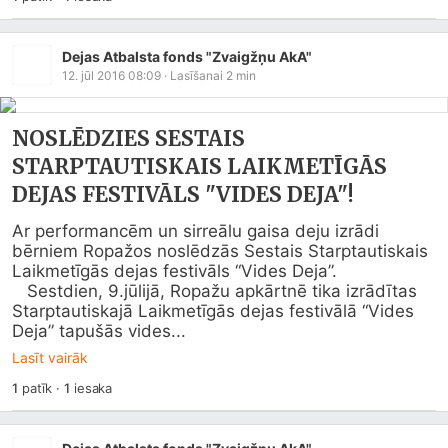
Dejas Atbalsta fonds "Zvaigžņu AkA"
12. jūl 2016 08:09
· Lasīšanai
2
min
NOSLĒDZIES SESTAIS
STARPTAUTISKAIS LAIKMETĪGĀS
DEJAS FESTIVĀLS "VIDES DEJA"!
Ar performancēm un sirreālu gaisa deju izrādi 
bērniem Ropažos noslēdzās Sestais Starptautiskais 
Laikmetīgās dejas festivāls “Vides Deja”.

   Sestdien, 9.jūlijā, Ropažu apkārtnē tika izrādītas 
Starptautiskajā Laikmetīgās dejas festivālā “Vides 
Deja” tapušās vides...
Lasīt vairāk
1
patīk
·
1
iesaka