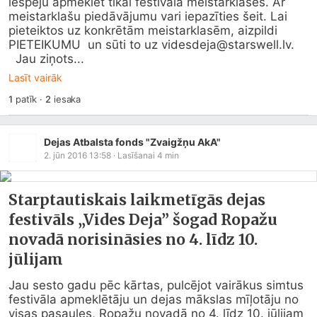
iespēju apmeklēt tikai festivāla meistarklases. Ar 
meistarklašu piedāvājumu vari iepazīties šeit. Lai 
pieteiktos uz konkrētām meistarklasēm, aizpildi 
PIETEIKUMU  un sūti to uz videsdeja@
starswell.lv
.

  Jau ziņots...
Lasīt vairāk
1
patīk
·
2
iesaka
Dejas Atbalsta fonds "Zvaigžņu AkA"
2. jūn 2016 13:58
· Lasīšanai
4
min
Starptautiskais laikmetīgās dejas
festivāls „Vides Deja” šogad Ropažu
novadā norisināsies no 4. līdz 10.
jūlijam
Jau sesto gadu pēc kārtas, pulcējot vairākus simtus 
festivāla apmeklētāju un dejas mākslas mīļotāju no 
visas pasaules, Ropažu novadā no 4. līdz 10. jūlijam 