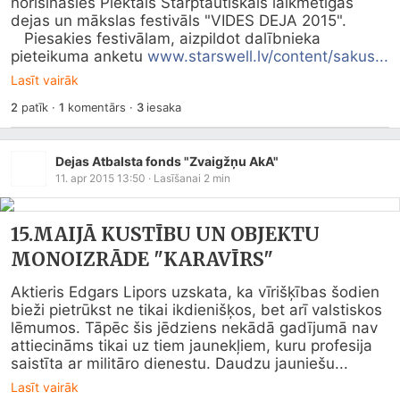
norisināsies Piektais Starptautiskais laikmetīgās 
dejas un mākslas festivāls "VIDES DEJA 2015".

   Piesakies festivālam, aizpildot dalībnieka 
pieteikuma anketu 
www.starswell.lv/content/sakus...
Lasīt vairāk
2
patīk
·
1
komentārs
·
3
iesaka
Dejas Atbalsta fonds "Zvaigžņu AkA"
11. apr 2015 13:50
· Lasīšanai
2
min
15.MAIJĀ KUSTĪBU UN OBJEKTU
MONOIZRĀDE "KARAVĪRS"
Aktieris Edgars Lipors uzskata, ka vīrišķības šodien 
bieži pietrūkst ne tikai ikdienišķos, bet arī valstiskos 
lēmumos. Tāpēc šis jēdziens nekādā gadījumā nav 
attiecināms tikai uz tiem jaunekļiem, kuru profesija 
saistīta ar militāro dienestu. Daudzu jauniešu...
Lasīt vairāk