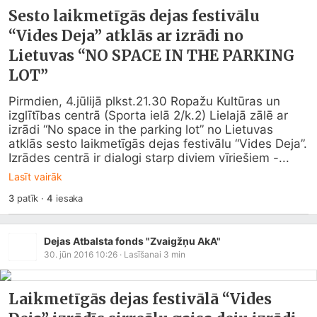
Sesto laikmetīgās dejas festivālu
“Vides Deja” atklās ar izrādi no
Lietuvas “NO SPACE IN THE PARKING
LOT”
Pirmdien, 4.jūlijā plkst.21.30 Ropažu Kultūras un 
izglītības centrā (Sporta ielā 2/k.2) Lielajā zālē ar 
izrādi “No space in the parking lot” no Lietuvas 
atklās sesto laikmetīgās dejas festivālu “Vides Deja”.  

Izrādes centrā ir dialogi starp diviem vīriešiem -...
Lasīt vairāk
3
patīk
·
4
iesaka
Dejas Atbalsta fonds "Zvaigžņu AkA"
30. jūn 2016 10:26
· Lasīšanai
3
min
Laikmetīgās dejas festivālā “Vides