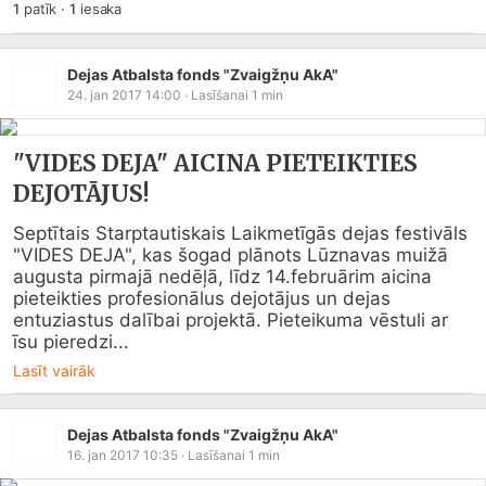
1
patīk
·
1
iesaka
Dejas Atbalsta fonds "Zvaigžņu AkA"
24. jan 2017 14:00
· Lasīšanai
1
min
"VIDES DEJA" AICINA PIETEIKTIES
DEJOTĀJUS!
Septītais Starptautiskais Laikmetīgās dejas festivāls 
"VIDES DEJA", kas šogad plānots Lūznavas muižā 
augusta pirmajā nedēļā, līdz 14.februārim aicina 
pieteikties profesionālus dejotājus un dejas 
entuziastus dalībai projektā. Pieteikuma vēstuli ar 
īsu pieredzi...
Lasīt vairāk
Dejas Atbalsta fonds "Zvaigžņu AkA"
16. jan 2017 10:35
· Lasīšanai
1
min