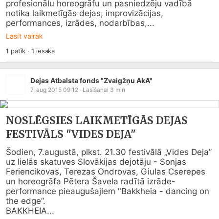
profesionālu horeogrāfu un pasniedzēju vadībā 
notika laikmetīgās dejas, improvizācijas, 
performances, izrādes, nodarbības,...
Lasīt vairāk
1
patīk
·
1
iesaka
Dejas Atbalsta fonds "Zvaigžņu AkA"
7. aug 2015 09:12
· Lasīšanai
3
min
NOSLĒGSIES LAIKMETĪGĀS DEJAS
FESTIVĀLS "VIDES DEJA"
Šodien, 7.augustā, plkst. 21.30 festivālā „Vides Deja” 
uz lielās skatuves Slovākijas dejotāju - Sonjas 
Feriencikovas, Terezas Ondrovas, Giulas Cserepes 
un horeogrāfa Pētera Šavela radītā izrāde- 
performance pieaugušajiem "Bakkheia - dancing on 
the edge”.

BAKKHEIA...