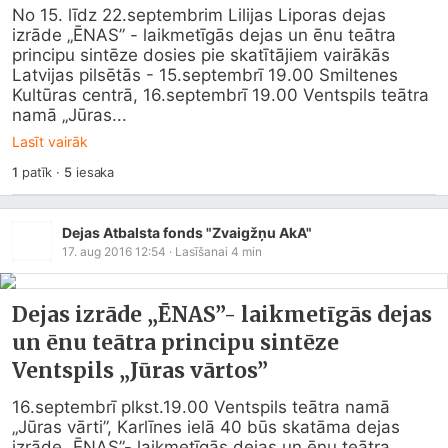
No 15. līdz 22.septembrim Lilijas Liporas dejas 
izrāde „ĒNAS” - laikmetīgās dejas un ēnu teātra 
principu sintēze dosies pie skatītājiem vairākās 
Latvijas pilsētās - 15.septembrī 19.00 Smiltenes 
Kultūras centrā, 16.septembrī 19.00 Ventspils teātra 
namā „Jūras...
Lasīt vairāk
1
patīk
·
5
iesaka
Dejas Atbalsta fonds "Zvaigžņu AkA"
17. aug 2016 12:54
· Lasīšanai
4
min
Dejas izrāde „ĒNAS”- laikmetīgās dejas
un ēnu teātra principu sintēze
Ventspils „Jūras vārtos”
16.septembrī plkst.19.00 Ventspils teātra namā 
„Jūras vārti”, Karlīnes ielā 40 būs skatāma dejas 
izrāde „ĒNAS”- laikmetīgās dejas un ēnu teātra 