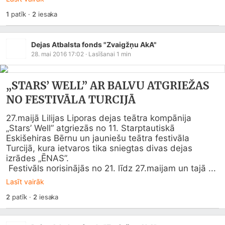
1
patīk
·
2
iesaka
Dejas Atbalsta fonds "Zvaigžņu AkA"
28. mai 2016 17:02
· Lasīšanai
1
min
„STARS’ WELL” AR BALVU ATGRIEŽAS
NO FESTIVĀLA TURCIJĀ
27.maijā Lilijas Liporas dejas teātra kompānija 
„Stars’ Well” atgriezās no 11. Starptautiskā 
Eskišehiras Bērnu un jauniešu teātra festivāla 
Turcijā, kura ietvaros tika sniegtas divas dejas 
izrādes „ĒNAS”. 

 Festivāls norisinājās no 21. līdz 27.maijam un tajā ...
Lasīt vairāk
2
patīk
·
2
iesaka