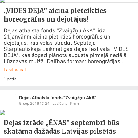
„VIDES DEJA” aicina pieteikties
horeogrāfus un dejotājus!
Dejas atbalsta fonds "Zvaigžņu AkA" līdz 
21.janvārim aicina pietikties horeogrāfus un 
dejotājus, kas vēlas strādāt Septītajā 
Starptautiskajā Laikmetīgās dejas festivālā "VIDES 
DEJA", kas šogad plānots augusta pirmajā nedēļā 
Lūznavas muižā. Dalības formas: horeogrāfijas...
Lasīt vairāk
1
patīk
Dejas Atbalsta fonds "Zvaigžņu AkA"
5. sep 2016 13:24
· Lasīšanai
6
min
Dejas izrāde „ĒNAS” septembrī būs
skatāma dažādās Latvijas pilsētās