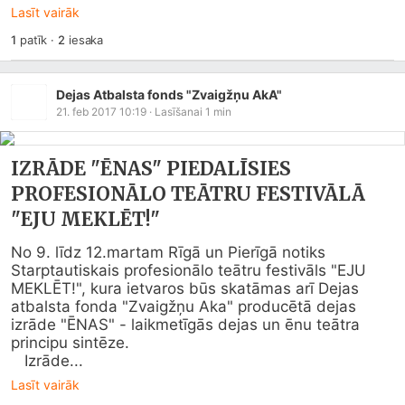
Lasīt vairāk
1
patīk
·
2
iesaka
Dejas Atbalsta fonds "Zvaigžņu AkA"
21. feb 2017 10:19
· Lasīšanai
1
min
IZRĀDE "ĒNAS" PIEDALĪSIES
PROFESIONĀLO TEĀTRU FESTIVĀLĀ
"EJU MEKLĒT!"
No 9. līdz 12.martam Rīgā un Pierīgā notiks 
Starptautiskais profesionālo teātru festivāls "EJU 
MEKLĒT!", kura ietvaros būs skatāmas arī Dejas 
atbalsta fonda "Zvaigžņu Aka" producētā dejas 
izrāde "ĒNAS" - laikmetīgās dejas un ēnu teātra 
principu sintēze.

   Izrāde...
Lasīt vairāk