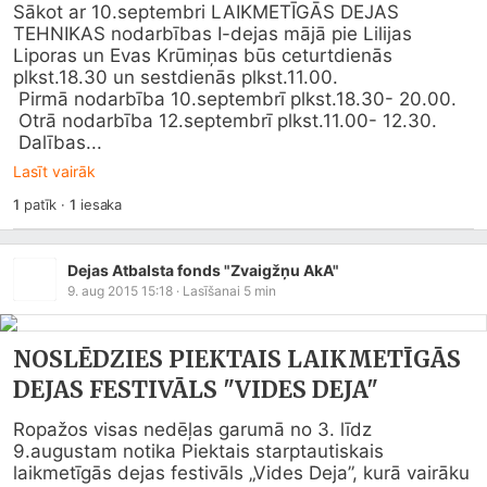
Sākot ar 10.septembri LAIKMETĪGĀS DEJAS 
TEHNIKAS nodarbības I-dejas mājā pie Lilijas 
Liporas un Evas Krūmiņas būs ceturtdienās 
plkst.18.30 un sestdienās plkst.11.00.

 Pirmā nodarbība 10.septembrī plkst.18.30- 20.00. 

 Otrā nodarbība 12.septembrī plkst.11.00- 12.30.

 Dalības...
Lasīt vairāk
1
patīk
·
1
iesaka
Dejas Atbalsta fonds "Zvaigžņu AkA"
9. aug 2015 15:18
· Lasīšanai
5
min
NOSLĒDZIES PIEKTAIS LAIKMETĪGĀS
DEJAS FESTIVĀLS "VIDES DEJA"
Ropažos visas nedēļas garumā no 3. līdz 
9.augustam notika Piektais starptautiskais 
laikmetīgās dejas festivāls „Vides Deja”, kurā vairāku 