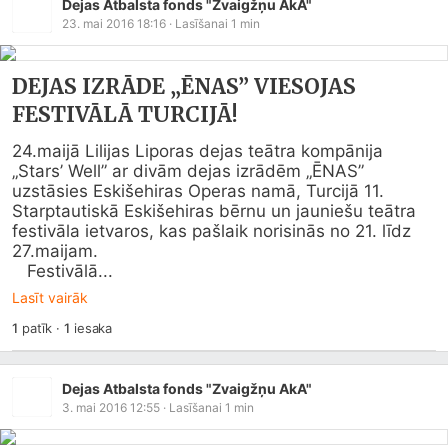
Dejas Atbalsta fonds "Zvaigžņu AkA"
23. mai 2016 18:16
· Lasīšanai
1
min
DEJAS IZRĀDE „ĒNAS” VIESOJAS
FESTIVĀLĀ TURCIJĀ!
24.maijā Lilijas Liporas dejas teātra kompānija 
„Stars’ Well” ar divām dejas izrādēm „ĒNAS” 
uzstāsies Eskišehiras Operas namā, Turcijā 11. 
Starptautiskā Eskišehiras bērnu un jauniešu teātra 
festivāla ietvaros, kas pašlaik norisinās no 21. līdz 
27.maijam.

   Festivālā...
Lasīt vairāk
1
patīk
·
1
iesaka
Dejas Atbalsta fonds "Zvaigžņu AkA"
3. mai 2016 12:55
· Lasīšanai
1
min