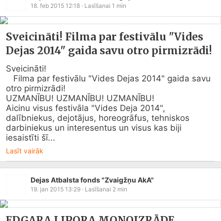
18. feb 2015 12:18
· Lasīšanai
1
min
Sveicināti! Filma par festivālu "Vides
Dejas 2014" gaida savu otro pirmizrādi!
Sveicināti!

   Filma par festivālu "Vides Dejas 2014" gaida savu  
otro pirmizrādi!

UZMANĪBU! UZMANĪBU! UZMANĪBU!

Aicinu visus festivāla "Vides Deja 2014", 
dalībniekus, dejotājus, horeogrāfus, tehniskos 
darbiniekus un interesentus un visus kas biji 
iesaistīti šī...
Lasīt vairāk
Dejas Atbalsta fonds "Zvaigžņu AkA"
19. jan 2015 13:29
· Lasīšanai
2
min
EDGARA LIPORA MONOIZRĀDE