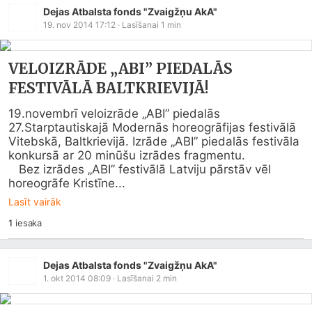
Dejas Atbalsta fonds "Zvaigžņu AkA"
19. nov 2014 17:12
· Lasīšanai
1
min
VELOIZRĀDE „ABI” PIEDALĀS
FESTIVĀLĀ BALTKRIEVIJĀ!
19.novembrī veloizrāde „ABI” piedalās 
27.Starptautiskajā Modernās horeogrāfijas festivālā 
Vitebskā, Baltkrievijā. Izrāde „ABI” piedalās festivāla 
konkursā ar 20 minūšu izrādes fragmentu.

   Bez izrādes „ABI” festivālā Latviju pārstāv vēl 
horeogrāfe Kristīne...
Lasīt vairāk
1
iesaka
Dejas Atbalsta fonds "Zvaigžņu AkA"
1. okt 2014 08:09
· Lasīšanai
2
min