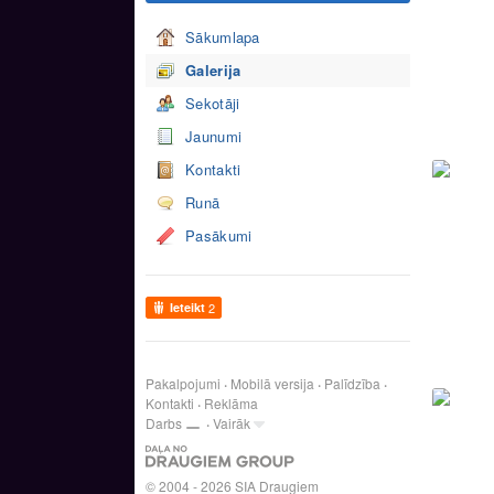
Sākumlapa
Galerija
Sekotāji
Jaunumi
Kontakti
Runā
Pasākumi
Ieteikt
2
Pakalpojumi
Mobilā versija
Palīdzība
Kontakti
Reklāma
Darbs
Vairāk
© 2004 - 2026 SIA Draugiem