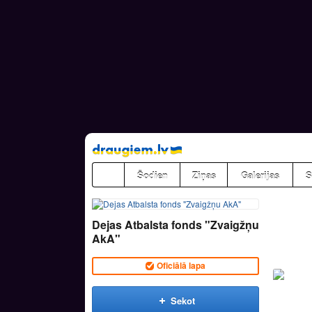
Pāriet
uz
saturu
Šodien
Ziņas
Galerijas
S
Dejas Atbalsta fonds "Zvaigžņu
AkA"
Oficiālā lapa
Sekot