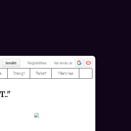
Ienākt
Reģistrēties
Vai ienāc ar
a
Draugi
Raksti
Vēstules
.."