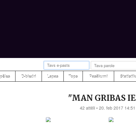
pēles
D-biedri
Lapas
Tops
Pasākumi
Statistik
"MAN GRIBAS IET
42 attēli • 20. feb 2017 14:51