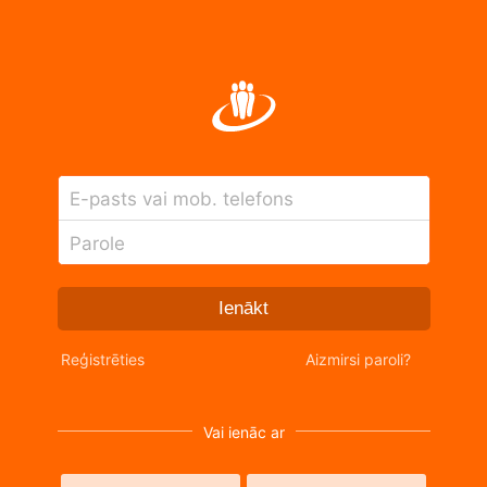
E-pasts vai mob. telefons
Parole
Ienākt
Reģistrēties
Aizmirsi paroli?
Vai ienāc ar