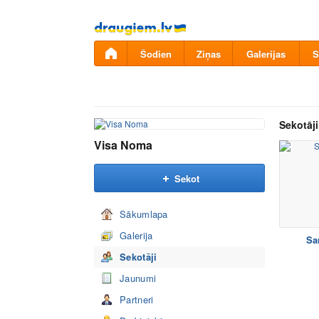
Pāriet
uz
saturu
Šodien
Ziņas
Galerijas
S
Sekotāji
Visa Noma
Sekot
Sākumlapa
Galerija
Sa
Sekotāji
Jaunumi
Partneri