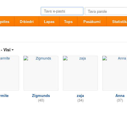
pēles
D-biedri
Lapas
Tops
Pasākumi
Statistik
 -
Visi
rmīte
Zigmunds
zaja
Anna
(40)
(34)
(37)