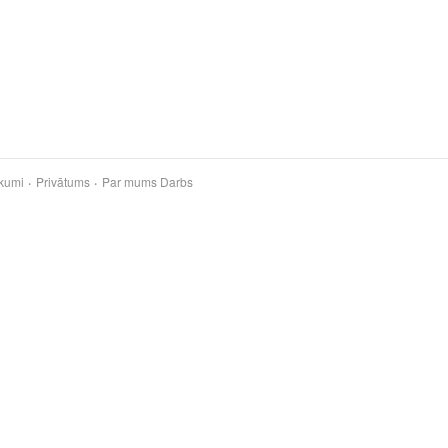
kumi
Privātums
Par mums
Darbs