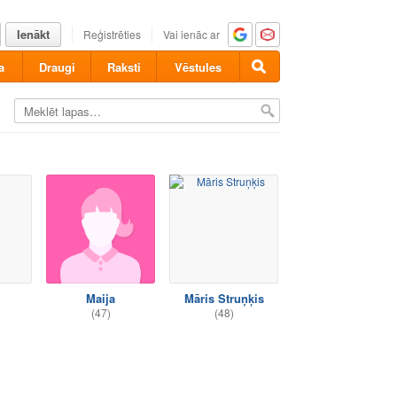
Ienākt
Reģistrēties
Vai ienāc ar
a
Draugi
Raksti
Vēstules
Maija
Māris Struņķis
(47)
(48)