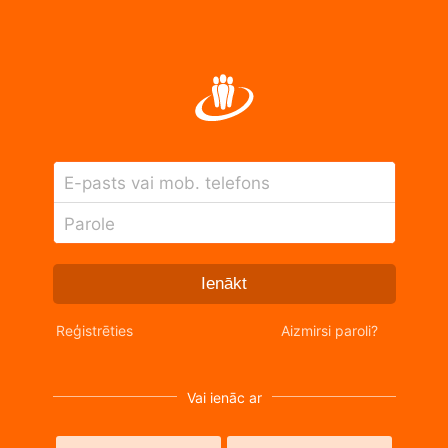
E-pasts vai mob. telefons
Parole
Ienākt
Reģistrēties
Aizmirsi paroli?
Vai ienāc ar